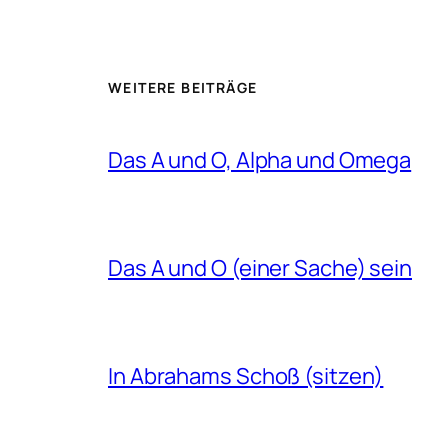
WEITERE BEITRÄGE
Das A und O, Alpha und Omega
Das A und O (einer Sache) sein
In Abrahams Schoß (sitzen)