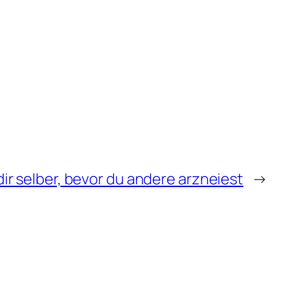
 dir selber, bevor du andere arzneiest
→