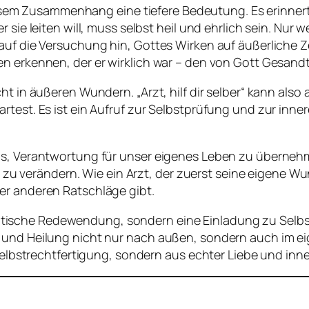
 diesem Zusammenhang eine tiefere Bedeutung. Es erinner
r sie leiten will, muss selbst heil und ehrlich sein. Nur
 auf die Versuchung hin, Gottes Wirken auf äußerliche 
en erkennen, der er wirklich war – den von Gott Gesand
cht in äußeren Wundern. „Arzt, hilf dir selber“ kann al
rtest. Es ist ein Aufruf zur Selbstprüfung und zur inner
us, Verantwortung für unser eigenes Leben zu überneh
st zu verändern. Wie ein Arzt, der zuerst seine eigene W
er anderen Ratschläge gibt.
 skeptische Redewendung, sondern eine Einladung zu Selbst
n und Heilung nicht nur nach außen, sondern auch im e
 Selbstrechtfertigung, sondern aus echter Liebe und inne