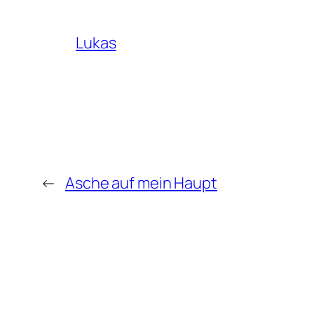
Lukas
←
Asche auf mein Haupt