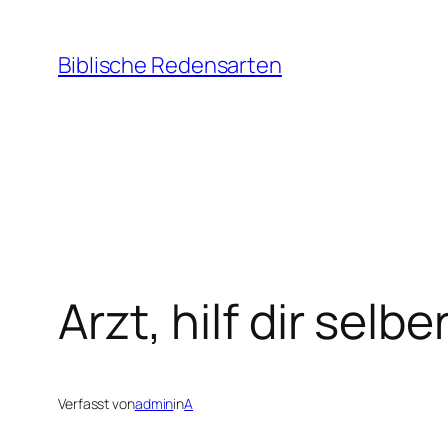
Zum
Inhalt
Biblische Redensarten
springen
Arzt, hilf dir selbe
Verfasst von
admin
in
A