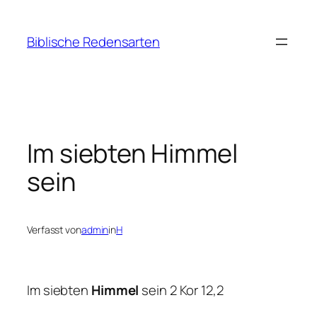
Zum
Inhalt
Biblische Redensarten
springen
Im siebten Himmel
sein
Verfasst von
admin
in
H
Im siebten
Himmel
sein 2 Kor 12,2