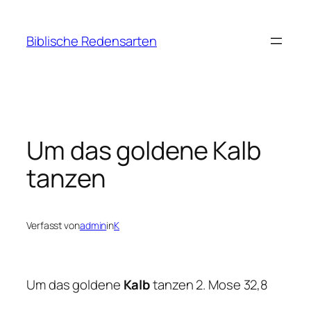
Zum
Inhalt
Biblische Redensarten
springen
Um das goldene Kalb
tanzen
Verfasst von
admin
in
K
Um das goldene
Kalb
tanzen 2. Mose 32,8