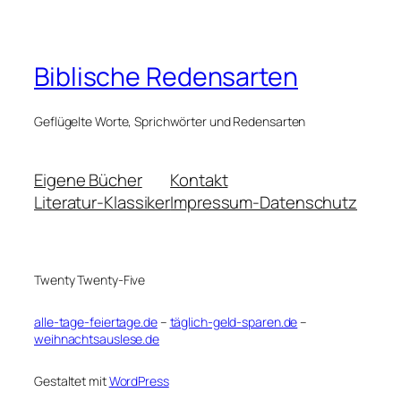
Biblische Redensarten
Geflügelte Worte, Sprichwörter und Redensarten
Eigene Bücher
Kontakt
Literatur-Klassiker
Impressum-Datenschutz
Twenty Twenty-Five
alle-tage-feiertage.de
–
täglich-geld-sparen.de
–
weihnachtsauslese.de
Gestaltet mit
WordPress