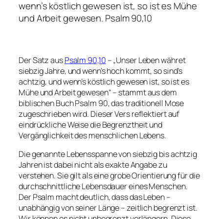
wenn’s köstlich gewesen ist, so ist es Mühe
und Arbeit gewesen. Psalm 90,10
Der Satz aus
Psalm 90,10
– „Unser Leben währet
siebzig Jahre, und wenn’s hoch kommt, so sind’s
achtzig, und wenn’s köstlich gewesen ist, so ist es
Mühe und Arbeit gewesen“ – stammt aus dem
biblischen Buch Psalm 90, das traditionell Mose
zugeschrieben wird. Dieser Vers reflektiert auf
eindrückliche Weise die Begrenztheit und
Vergänglichkeit des menschlichen Lebens.
Die genannte Lebensspanne von siebzig bis achtzig
Jahren ist dabei nicht als exakte Angabe zu
verstehen. Sie gilt als eine grobe Orientierung für die
durchschnittliche Lebensdauer eines Menschen.
Der Psalm macht deutlich, dass das Leben –
unabhängig von seiner Länge – zeitlich begrenzt ist.
Wir können es nicht unbegrenzt verlängern. Diese