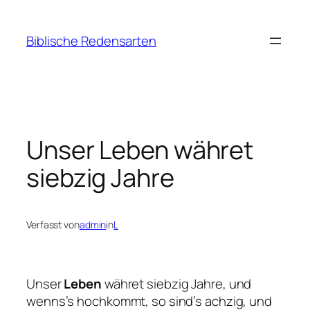
Zum
Inhalt
Biblische Redensarten
springen
Unser Leben währet
siebzig Jahre
Verfasst von
admin
in
L
Unser
Leben
währet siebzig Jahre, und
wenns’s hochkommt, so sind’s achzig, und