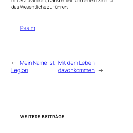
mit Achtsamkeit, Dankbarkeit und einem Sinn für
das Wesentliche zu führen.
Psalm
←
Mein Name ist
Mit dem Leben
Legion
davonkommen
→
WEITERE BEITRÄGE