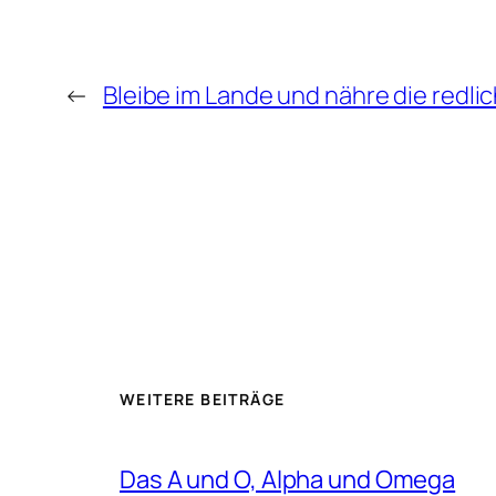
←
Bleibe im Lande und nähre die redli
WEITERE BEITRÄGE
Das A und O, Alpha und Omega