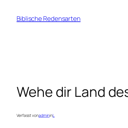
Zum
Inhalt
Biblische Redensarten
springen
Wehe dir Land des
Verfasst von
admin
in
L