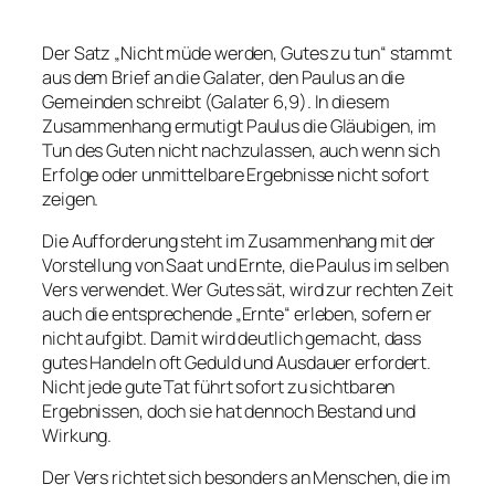
Der Satz „Nicht müde werden, Gutes zu tun“ stammt
aus dem Brief an die Galater, den Paulus an die
Gemeinden schreibt (Galater 6,9). In diesem
Zusammenhang ermutigt Paulus die Gläubigen, im
Tun des Guten nicht nachzulassen, auch wenn sich
Erfolge oder unmittelbare Ergebnisse nicht sofort
zeigen.
Die Aufforderung steht im Zusammenhang mit der
Vorstellung von Saat und Ernte, die Paulus im selben
Vers verwendet. Wer Gutes sät, wird zur rechten Zeit
auch die entsprechende „Ernte“ erleben, sofern er
nicht aufgibt. Damit wird deutlich gemacht, dass
gutes Handeln oft Geduld und Ausdauer erfordert.
Nicht jede gute Tat führt sofort zu sichtbaren
Ergebnissen, doch sie hat dennoch Bestand und
Wirkung.
Der Vers richtet sich besonders an Menschen, die im