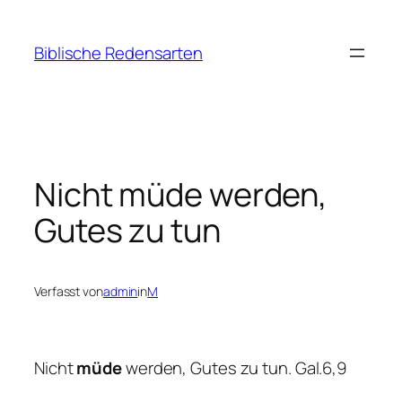
Zum
Inhalt
Biblische Redensarten
springen
Nicht müde werden,
Gutes zu tun
Verfasst von
admin
in
M
Nicht
müde
werden, Gutes zu tun. Gal.6,9