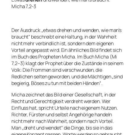
Micha 7,2-3
Der Ausdruck „etwas drehen und wenden, wie man’s
braucht“ beschreibt eine Haltung, in der Wahrheit
nicht mehr verbindlich ist, sondern dem eigenen
Vorteil angepasst wird. Ein ähnliches Bild findet sich
im Buch des Propheten Micha. Im Buch Micha (Mi
7,2–3) klagt der Prophet über die Zustände in seinem
Volk: Die Frommen sind verschwunden, die
Redlichen selten geworden, und die Mächtigen „sind
begierig, Böses zu tun mit beiden Händen“.
Micha zeichnet das Bild einer Gesellschaft, in der
Recht und Gerechtigkeit verdreht werden. Wer
Einfluss hat, spricht Urteile nach eigenem Nutzen.
Richter, Fürsten und selbst Angehörige handeln
nicht mehr nach Wahrheit, sondern nach Vorteil.
Man „dreht und wendet“ die Dinge, bis sie in das
eigene Konzept passen. Worte werden so gebraucht,