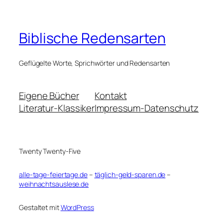
Biblische Redensarten
Geflügelte Worte, Sprichwörter und Redensarten
Eigene Bücher
Kontakt
Literatur-Klassiker
Impressum-Datenschutz
Twenty Twenty-Five
alle-tage-feiertage.de
–
täglich-geld-sparen.de
–
weihnachtsauslese.de
Gestaltet mit
WordPress