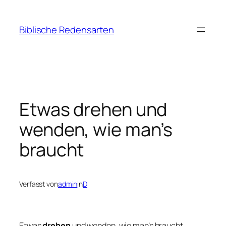
Zum
Inhalt
Biblische Redensarten
springen
Etwas drehen und
wenden, wie man’s
braucht
Verfasst von
admin
in
D
Etwas
drehen
und wenden, wie man’s braucht