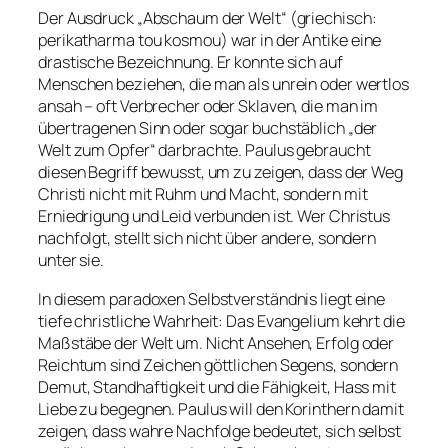
Der Ausdruck „Abschaum der Welt“ (griechisch:
perikatharma tou kosmou
) war in der Antike eine
drastische Bezeichnung. Er konnte sich auf
Menschen beziehen, die man als unrein oder wertlos
ansah – oft Verbrecher oder Sklaven, die man im
übertragenen Sinn oder sogar buchstäblich „der
Welt zum Opfer“ darbrachte. Paulus gebraucht
diesen Begriff bewusst, um zu zeigen, dass der Weg
Christi nicht mit Ruhm und Macht, sondern mit
Erniedrigung und Leid verbunden ist. Wer Christus
nachfolgt, stellt sich nicht über andere, sondern
unter sie.
In diesem paradoxen Selbstverständnis liegt eine
tiefe christliche Wahrheit: Das Evangelium kehrt die
Maßstäbe der Welt um. Nicht Ansehen, Erfolg oder
Reichtum sind Zeichen göttlichen Segens, sondern
Demut, Standhaftigkeit und die Fähigkeit, Hass mit
Liebe zu begegnen. Paulus will den Korinthern damit
zeigen, dass wahre Nachfolge bedeutet, sich selbst