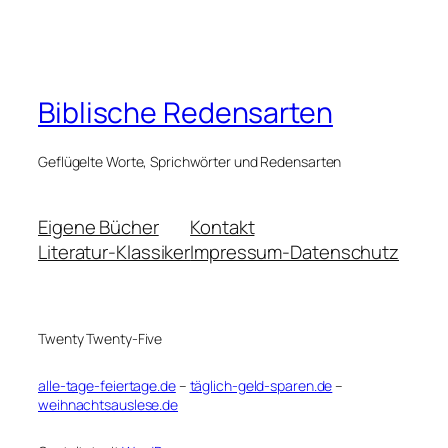
Biblische Redensarten
Geflügelte Worte, Sprichwörter und Redensarten
Eigene Bücher
Kontakt
Literatur-Klassiker
Impressum-Datenschutz
Twenty Twenty-Five
alle-tage-feiertage.de
–
täglich-geld-sparen.de
–
weihnachtsauslese.de