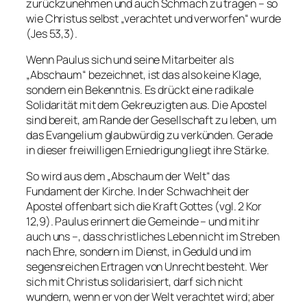
zurückzunehmen und auch Schmach zu tragen – so
wie Christus selbst „verachtet und verworfen“ wurde
(Jes 53,3).
Wenn Paulus sich und seine Mitarbeiter als
„Abschaum“ bezeichnet, ist das also keine Klage,
sondern ein Bekenntnis. Es drückt eine radikale
Solidarität mit dem Gekreuzigten aus. Die Apostel
sind bereit, am Rande der Gesellschaft zu leben, um
das Evangelium glaubwürdig zu verkünden. Gerade
in dieser freiwilligen Erniedrigung liegt ihre Stärke.
So wird aus dem „Abschaum der Welt“ das
Fundament der Kirche. In der Schwachheit der
Apostel offenbart sich die Kraft Gottes (vgl. 2 Kor
12,9). Paulus erinnert die Gemeinde – und mit ihr
auch uns –, dass christliches Leben nicht im Streben
nach Ehre, sondern im Dienst, in Geduld und im
segensreichen Ertragen von Unrecht besteht. Wer
sich mit Christus solidarisiert, darf sich nicht
wundern, wenn er von der Welt verachtet wird; aber