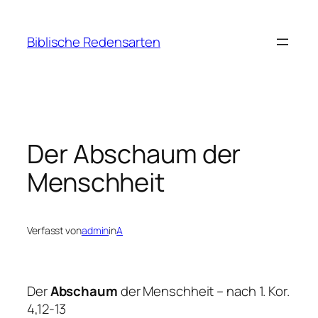
Zum
Inhalt
Biblische Redensarten
springen
Der Abschaum der
Menschheit
Verfasst von
admin
in
A
Der
Abschaum
der Menschheit – nach 1. Kor.
4,12-13