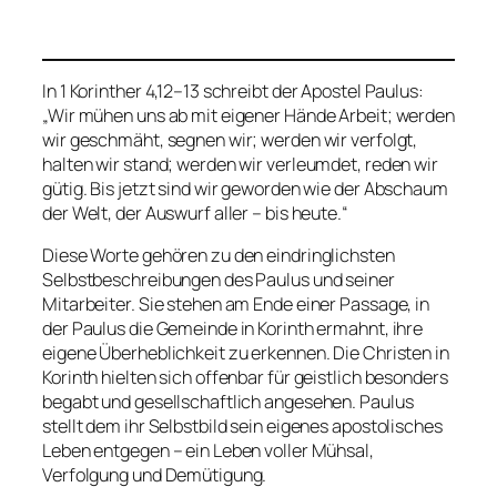
In 1 Korinther 4,12–13 schreibt der Apostel Paulus:
„Wir mühen uns ab mit eigener Hände Arbeit; werden
wir geschmäht, segnen wir; werden wir verfolgt,
halten wir stand; werden wir verleumdet, reden wir
gütig. Bis jetzt sind wir geworden wie der Abschaum
der Welt, der Auswurf aller – bis heute.“
Diese Worte gehören zu den eindringlichsten
Selbstbeschreibungen des Paulus und seiner
Mitarbeiter. Sie stehen am Ende einer Passage, in
der Paulus die Gemeinde in Korinth ermahnt, ihre
eigene Überheblichkeit zu erkennen. Die Christen in
Korinth hielten sich offenbar für geistlich besonders
begabt und gesellschaftlich angesehen. Paulus
stellt dem ihr Selbstbild sein eigenes apostolisches
Leben entgegen – ein Leben voller Mühsal,
Verfolgung und Demütigung.