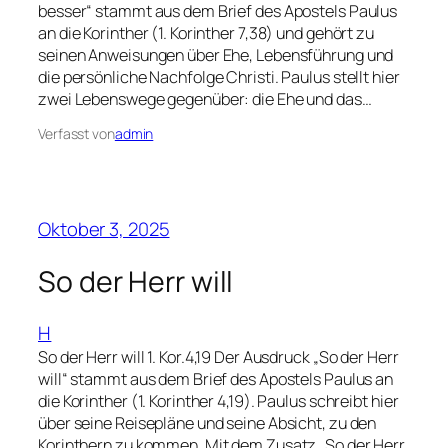
besser“ stammt aus dem Brief des Apostels Paulus
an die Korinther (1. Korinther 7,38) und gehört zu
seinen Anweisungen über Ehe, Lebensführung und
die persönliche Nachfolge Christi. Paulus stellt hier
zwei Lebenswege gegenüber: die Ehe und das…
Verfasst von
admin
Oktober 3, 2025
So der Herr will
H
So der Herr will 1. Kor.4,19 Der Ausdruck „So der Herr
will“ stammt aus dem Brief des Apostels Paulus an
die Korinther (1. Korinther 4,19). Paulus schreibt hier
über seine Reisepläne und seine Absicht, zu den
Korinthern zu kommen. Mit dem Zusatz „So der Herr