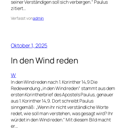
seiner Verständigen soll sich verbergen.“ Paulus
zitiert…
Verfasst von
admin
Oktober 1, 2025
In den Wind reden
W
In den Wind reden nach 1. Korinther 14,9 Die
Redewendung „in den Wind reden“ stammt aus dem
ersten Korintherbrief des Apostels Paulus, genauer
aus 1. Korinther 14,9. Dort schreibt Paulus
sinngemäß: „Wenn ihr nicht verständliche Worte
redet, wie soll man verstehen, was gesagt wird? Ihr
würdet in den Wind reden.“ Mit diesem Bild macht
er…