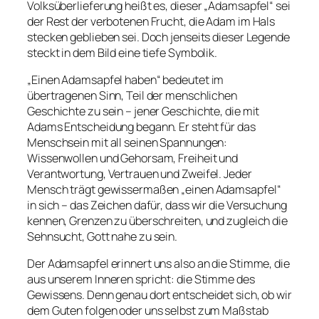
Volksüberlieferung heißt es, dieser „Adamsapfel“ sei
der Rest der verbotenen Frucht, die Adam im Hals
stecken geblieben sei. Doch jenseits dieser Legende
steckt in dem Bild eine tiefe Symbolik.
„Einen Adamsapfel haben“ bedeutet im
übertragenen Sinn, Teil der menschlichen
Geschichte zu sein – jener Geschichte, die mit
Adams Entscheidung begann. Er steht für das
Menschsein mit all seinen Spannungen:
Wissenwollen und Gehorsam, Freiheit und
Verantwortung, Vertrauen und Zweifel. Jeder
Mensch trägt gewissermaßen „einen Adamsapfel“
in sich – das Zeichen dafür, dass wir die Versuchung
kennen, Grenzen zu überschreiten, und zugleich die
Sehnsucht, Gott nahe zu sein.
Der Adamsapfel erinnert uns also an die Stimme, die
aus unserem Inneren spricht: die Stimme des
Gewissens. Denn genau dort entscheidet sich, ob wir
dem Guten folgen oder uns selbst zum Maßstab