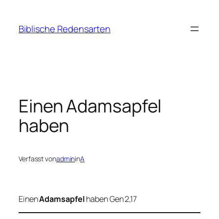
Zum
Inhalt
Biblische Redensarten
springen
Einen Adamsapfel
haben
Verfasst von
admin
in
A
Einen
Adamsapfel
haben Gen 2,17