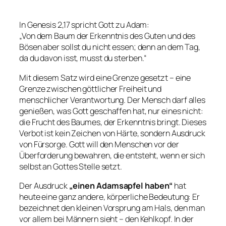
In Genesis 2,17 spricht Gott zu Adam:
„Von dem Baum der Erkenntnis des Guten und des
Bösen aber sollst du nicht essen; denn an dem Tag,
da du davon isst, musst du sterben.“
Mit diesem Satz wird eine Grenze gesetzt – eine
Grenze zwischen göttlicher Freiheit und
menschlicher Verantwortung. Der Mensch darf alles
genießen, was Gott geschaffen hat, nur eines nicht:
die Frucht des Baumes, der Erkenntnis bringt. Dieses
Verbot ist kein Zeichen von Härte, sondern Ausdruck
von Fürsorge. Gott will den Menschen vor der
Überforderung bewahren, die entsteht, wenn er sich
selbst an Gottes Stelle setzt.
Der Ausdruck
„einen Adamsapfel haben“
hat
heute eine ganz andere, körperliche Bedeutung: Er
bezeichnet den kleinen Vorsprung am Hals, den man
vor allem bei Männern sieht – den Kehlkopf. In der