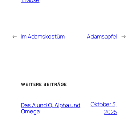
←
Im Adamskostüm
Adamsapfel
→
WEITERE BEITRÄGE
Oktober 3,
Das A und O, Alpha und
Omega
2025