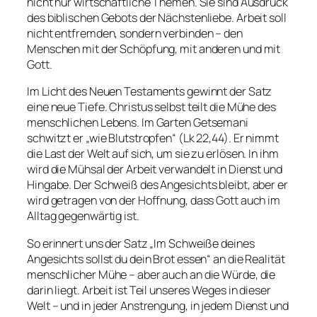
nicht nur wirtschaftliche Themen. Sie sind Ausdruck
des biblischen Gebots der Nächstenliebe. Arbeit soll
nicht entfremden, sondern verbinden – den
Menschen mit der Schöpfung, mit anderen und mit
Gott.
Im Licht des Neuen Testaments gewinnt der Satz
eine neue Tiefe. Christus selbst teilt die Mühe des
menschlichen Lebens. Im Garten Getsemani
schwitzt er „wie Blutstropfen“ (Lk 22,44). Er nimmt
die Last der Welt auf sich, um sie zu erlösen. In ihm
wird die Mühsal der Arbeit verwandelt in Dienst und
Hingabe. Der Schweiß des Angesichts bleibt, aber er
wird getragen von der Hoffnung, dass Gott auch im
Alltag gegenwärtig ist.
So erinnert uns der Satz „Im Schweiße deines
Angesichts sollst du dein Brot essen“ an die Realität
menschlicher Mühe – aber auch an die Würde, die
darin liegt. Arbeit ist Teil unseres Weges in dieser
Welt – und in jeder Anstrengung, in jedem Dienst und