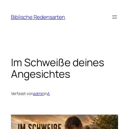
Zum
Inhalt
Biblische Redensarten
springen
Im Schweiße deines
Angesichtes
Verfasst von
admin
in
A