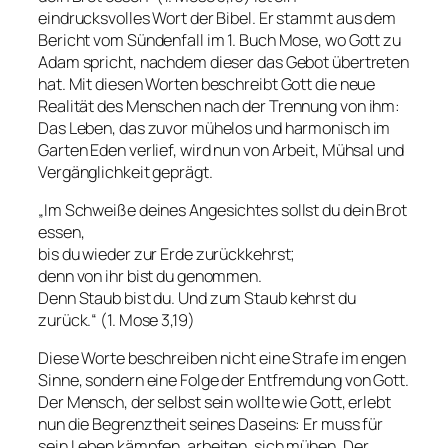
eindrucksvolles Wort der Bibel. Er stammt aus dem
Bericht vom Sündenfall im 1. Buch Mose, wo Gott zu
Adam spricht, nachdem dieser das Gebot übertreten
hat. Mit diesen Worten beschreibt Gott die neue
Realität des Menschen nach der Trennung von ihm:
Das Leben, das zuvor mühelos und harmonisch im
Garten Eden verlief, wird nun von Arbeit, Mühsal und
Vergänglichkeit geprägt.
„
Im Schweiße deines Angesichtes sollst du dein Brot
essen,
bis du wieder zur Erde zurückkehrst;
denn von ihr bist du genommen.
Denn Staub bist du
.
Und zum Staub kehrst du
zurück.
“ (1. Mose 3,19)
Diese Worte beschreiben nicht eine Strafe im engen
Sinne, sondern eine Folge der Entfremdung von Gott.
Der Mensch, der selbst sein wollte wie Gott, erlebt
nun die Begrenztheit seines Daseins: Er muss für
sein Leben kämpfen, arbeiten, sich mühen. Der