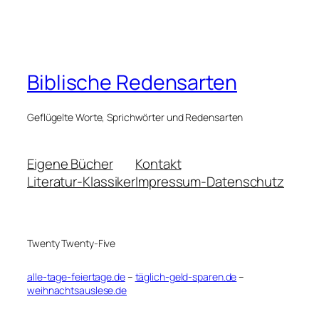
Biblische Redensarten
Geflügelte Worte, Sprichwörter und Redensarten
Eigene Bücher
Kontakt
Literatur-Klassiker
Impressum-Datenschutz
Twenty Twenty-Five
alle-tage-feiertage.de
–
täglich-geld-sparen.de
–
weihnachtsauslese.de