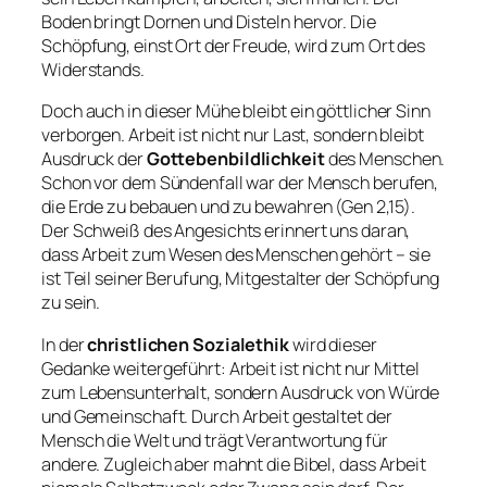
Boden bringt Dornen und Disteln hervor. Die
Schöpfung, einst Ort der Freude, wird zum Ort des
Widerstands.
Doch auch in dieser Mühe bleibt ein göttlicher Sinn
verborgen. Arbeit ist nicht nur Last, sondern bleibt
Ausdruck der
Gottebenbildlichkeit
des Menschen.
Schon vor dem Sündenfall war der Mensch berufen,
die Erde zu bebauen und zu bewahren (Gen 2,15).
Der Schweiß des Angesichts erinnert uns daran,
dass Arbeit zum Wesen des Menschen gehört – sie
ist Teil seiner Berufung, Mitgestalter der Schöpfung
zu sein.
In der
christlichen Sozialethik
wird dieser
Gedanke weitergeführt: Arbeit ist nicht nur Mittel
zum Lebensunterhalt, sondern Ausdruck von Würde
und Gemeinschaft. Durch Arbeit gestaltet der
Mensch die Welt und trägt Verantwortung für
andere. Zugleich aber mahnt die Bibel, dass Arbeit