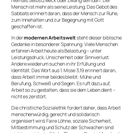
niemals Selbstzweck oder Zwang sein darf. Der
Mensch ist mehr als seine Leistung. Das Gebot des
Sabbats erinnert daran, dass der Mensch zur Ruhe,
zum Innehalten und zur Begegnung mit Gott
geschaffen ist.
In der
modernen Arbeitswelt
steht dieser biblische
Gedanke in besonderer Spannung. Viele Menschen
erfahren Arbeit heute als Belastung – unter
Leistungsdruck, Unsicherheit oder Sinnverlust.
Andere wiederum suchen in ihr Erfüllung und
Identität. Das Wort aus 1. Mose 3,19 erinnert daran,
dass Arbeit immer beides bleibt: Mühe und
Berufung, Schweiß und Segen. Es ruft dazu auf,
Arbeit so zu gestalten, dass sie dem Leben dient –
nicht es zerstört.
Die christliche Sozialethik fordert daher, dass Arbeit
menschenwürdig, gerecht und solidarisch
organisiert wird. Faire Löhne, soziale Sicherheit,
Mitbestimmung und Schutz der Schwachen sind