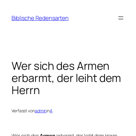
Zum
Inhalt
Biblische Redensarten
springen
Wer sich des Armen
erbarmt, der leiht dem
Herrn
Verfasst von
admin
in
A
Wer sich des
Armen
erbarmt, der leiht dem Herrn