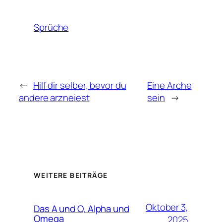
Sprüche
←
Hilf dir selber, bevor du
Eine Arche
andere arzneiest
sein
→
WEITERE BEITRÄGE
Oktober 3,
Das A und O, Alpha und
Omega
2025