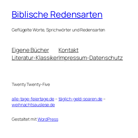
Biblische Redensarten
Geflügelte Worte, Sprichwörter und Redensarten
Eigene Bücher
Kontakt
Literatur-Klassiker
Impressum-Datenschutz
Twenty Twenty-Five
alle-tage-feiertage.de
–
täglich-geld-sparen.de
–
weihnachtsauslese.de
Gestaltet mit
WordPress