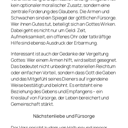
kein optionaler moralischer Zusatz, sondern eine
zentrale Forderung des Glaubens. Die Armen und
Schwachen sind ein Spiegel der göttlichen Fürsorge.
Wer ihnen Gutes tut, beteiligt sich an Gottes Wirken.
Dabei geht es nicht nur um Geld: Zeit,
Aufmerksamkeit, ein offenes Ohr oder tatkräftige
Hilfe sind ebenso Ausdruck der Erbarmung.
Interessant ist auch der Gedanke der Vergeltung
Gottes: Wer einem Armen hilft, wird selbst gesegnet.
Das bedeutet nicht unbedingt materiellen Reichtum
oder einfachen Vorteil, sondern dass Gott die Gaben
und das Mitgefühl seines Dieners auf irgendeine
Weise bestätigt und belohnt. Es entsteht eine
Beziehung des Gebens und Empfangens – ein
Kreislauf von Fürsorge, der Leben bereichert und
Gemeinschaft stärkt.
Nächstenliebe und Fürsorge
Der Vers spricht zudem von Haltung und innerer