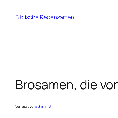
Zum
Inhalt
Biblische Redensarten
springen
Brosamen, die von
Verfasst von
admin
in
B