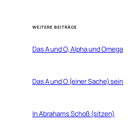
WEITERE BEITRÄGE
Das A und O, Alpha und Omega
Das A und O (einer Sache) sein
In Abrahams Schoß (sitzen)