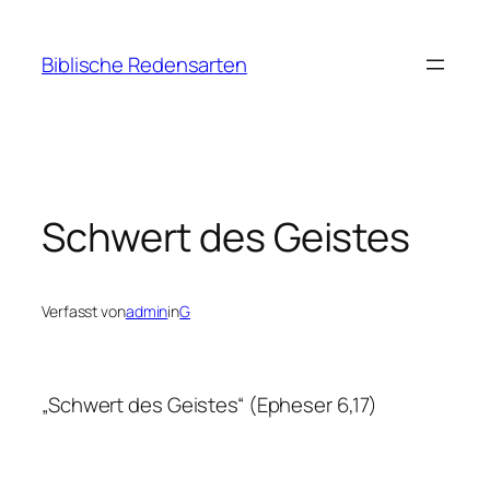
Zum
Inhalt
Biblische Redensarten
springen
Schwert des Geistes
Verfasst von
admin
in
G
„Schwert des Geistes“ (Epheser 6,17)