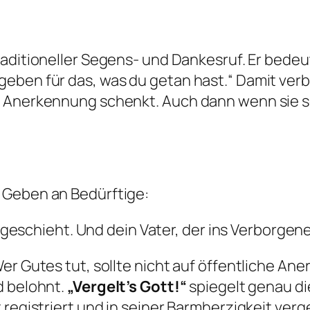
traditioneller Segens- und Dankesruf. Er bedeu
geben für das, was du getan hast.“ Damit ve
 Anerkennung schenkt. Auch dann wenn sie sel
 Geben an Bedürftige:
schieht. Und dein Vater, der ins Verborgene s
er Gutes tut, sollte nicht auf öffentliche Ane
d belohnt.
„Vergelt’s Gott!“
spiegelt genau die
 registriert und in seiner Barmherzigkeit verg