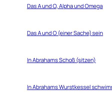
Das A und O, Alpha und Omega
Das A und O (einer Sache) sein
In Abrahams Schoß (sitzen)
In Abrahams Wurstkessel schwi