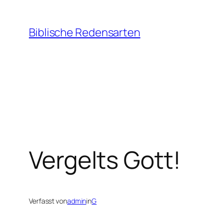
Zum
Inhalt
Biblische Redensarten
springen
Vergelts Gott!
Verfasst von
admin
in
G