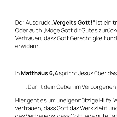
Der Ausdruck
„Vergelts Gott!“
ist ein 
Oder auch „Möge Gott dir Gutes zurück
Vertrauen, dass Gott Gerechtigkeit und
erwidern.
In
Matthäus 6,4
spricht Jesus über das
„Damit dein Geben im Verborgenen ge
Hier geht es um uneigennützige Hilfe. W
vertrauen, dass Gott das Werk sieht un
des Vertrauens, dass Gott jede gute Tat