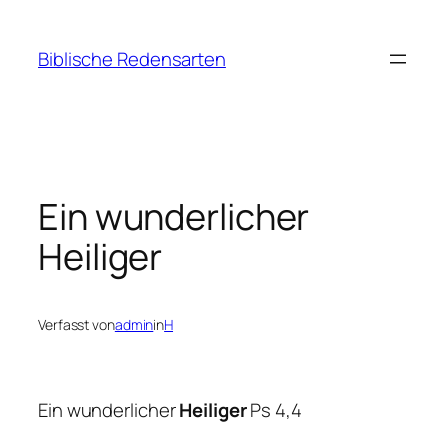
Zum
Inhalt
Biblische Redensarten
springen
Ein wunderlicher
Heiliger
Verfasst von
admin
in
H
Ein wunderlicher
Heiliger
Ps 4,4