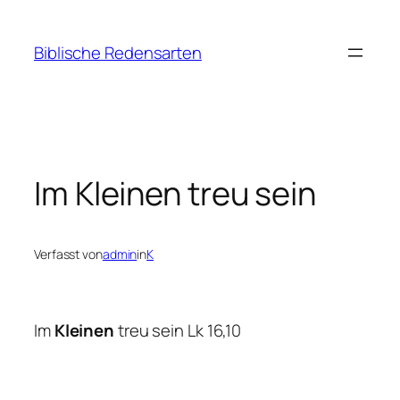
Zum
Inhalt
Biblische Redensarten
springen
Im Kleinen treu sein
Verfasst von
admin
in
K
Im
Kleinen
treu sein Lk 16,10