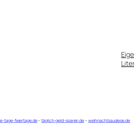
Eig
Lite
le-tage-feiertage.de
–
täglich-geld-sparen.de
–
weihnachtsauslese.de