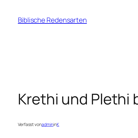
Zum
Inhalt
Biblische Redensarten
springen
Krethi und Pleth
Verfasst von
admin
in
K