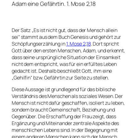
Adam eine Gefährtin. 1. Mose 2,18
Der Satz „Es ist nicht gut, dass der Mensch allein
sei“ stammt aus dem Buch Genesis und gehört zur
Schöpfungserzählung in
1. Mose 2,18
. Dort spricht
Gott über den ersten Menschen, Adam, und erkennt,
dass seine ursprüngliche Situation der Einsamkeit
nicht dem entspricht, was für ein erfülltes Leben
gedacht ist. Deshalb beschließt Gott, ihm eine
„Gehilfin“ bzw. Gefährtin zur Seite zu stellen.
Diese Aussage ist grundlegend für das biblische
Verständnis des Menschen als soziales Wesen. Der
Mensch ist nicht dafür geschaffen, isoliert zu leben,
sondern braucht Gemeinschaft, Beziehung und
Gegenüber. Die Erschaffung der Frau zeigt, dass
Ergänzung und Miteinander zentrale Aspekte des
menschlichen Lebens sind. In der Begegnung mit
einem anderen Menschen kann sich der Mensch