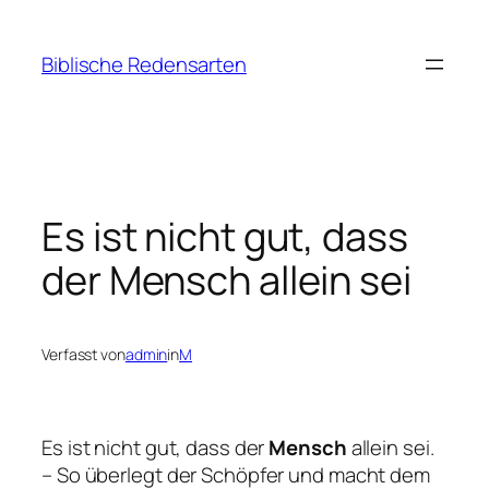
Zum
Inhalt
Biblische Redensarten
springen
Es ist nicht gut, dass
der Mensch allein sei
Verfasst von
admin
in
M
Es ist nicht gut, dass der
Mensch
allein sei.
– So überlegt der Schöpfer und macht dem