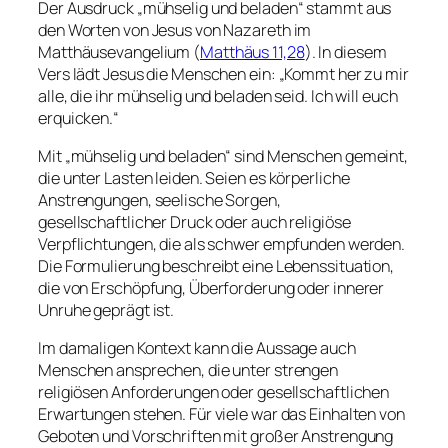
Der Ausdruck „mühselig und beladen“ stammt aus
den Worten von Jesus von Nazareth im
Matthäusevangelium (
Matthäus 11,28
). In diesem
Vers lädt Jesus die Menschen ein: „Kommt her zu mir
alle, die ihr mühselig und beladen seid. Ich will euch
erquicken.“
Mit „mühselig und beladen“ sind Menschen gemeint,
die unter Lasten leiden. Seien es körperliche
Anstrengungen, seelische Sorgen,
gesellschaftlicher Druck oder auch religiöse
Verpflichtungen, die als schwer empfunden werden.
Die Formulierung beschreibt eine Lebenssituation,
die von Erschöpfung, Überforderung oder innerer
Unruhe geprägt ist.
Im damaligen Kontext kann die Aussage auch
Menschen ansprechen, die unter strengen
religiösen Anforderungen oder gesellschaftlichen
Erwartungen stehen. Für viele war das Einhalten von
Geboten und Vorschriften mit großer Anstrengung