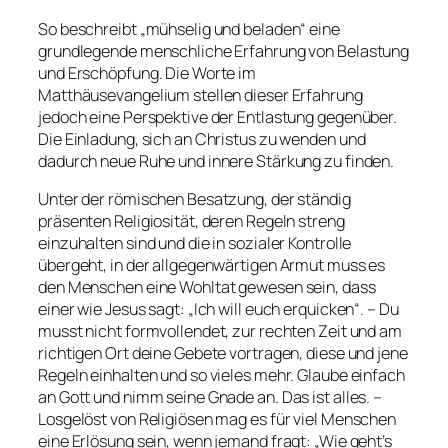
So beschreibt „mühselig und beladen“ eine
grundlegende menschliche Erfahrung von Belastung
und Erschöpfung. Die Worte im
Matthäusevangelium stellen dieser Erfahrung
jedoch eine Perspektive der Entlastung gegenüber.
Die Einladung, sich an Christus zu wenden und
dadurch neue Ruhe und innere Stärkung zu finden.
Unter der römischen Besatzung, der ständig
präsenten Religiosität, deren Regeln streng
einzuhalten sind und die in sozialer Kontrolle
übergeht, in der allgegenwärtigen Armut muss es
den Menschen eine Wohltat gewesen sein, dass
einer wie Jesus sagt: „Ich will euch erquicken“. – Du
musst nicht formvollendet, zur rechten Zeit und am
richtigen Ort deine Gebete vortragen, diese und jene
Regeln einhalten und so vieles mehr. Glaube einfach
an Gott und nimm seine Gnade an. Das ist alles. –
Losgelöst von Religiösen mag es für viel Menschen
eine Erlösung sein, wenn jemand fragt: „Wie geht’s