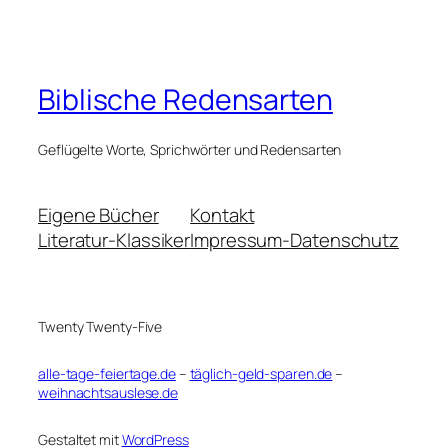
Biblische Redensarten
Geflügelte Worte, Sprichwörter und Redensarten
Eigene Bücher
Kontakt
Literatur-Klassiker
Impressum-Datenschutz
Twenty Twenty-Five
alle-tage-feiertage.de
–
täglich-geld-sparen.de
–
weihnachtsauslese.de
Gestaltet mit
WordPress