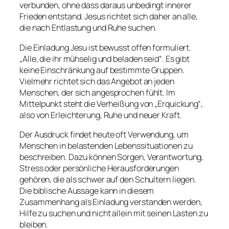
verbunden, ohne dass daraus unbedingt innerer
Frieden entstand. Jesus richtet sich daher an alle,
die nach Entlastung und Ruhe suchen.
Die Einladung Jesu ist bewusst offen formuliert.
„Alle, die ihr mühselig und beladen seid“. Es gibt
keine Einschränkung auf bestimmte Gruppen.
Vielmehr richtet sich das Angebot an jeden
Menschen, der sich angesprochen fühlt. Im
Mittelpunkt steht die Verheißung von „Erquickung“,
also von Erleichterung, Ruhe und neuer Kraft.
Der Ausdruck findet heute oft Verwendung, um
Menschen in belastenden Lebenssituationen zu
beschreiben. Dazu können Sorgen, Verantwortung,
Stress oder persönliche Herausforderungen
gehören, die als schwer auf den Schultern liegen.
Die biblische Aussage kann in diesem
Zusammenhang als Einladung verstanden werden,
Hilfe zu suchen und nicht allein mit seinen Lasten zu
bleiben.