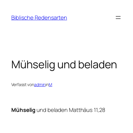
Zum
Inhalt
Biblische Redensarten
springen
Mühselig und beladen
Verfasst von
admin
in
M
Mühselig
und beladen Matthäus 11,28