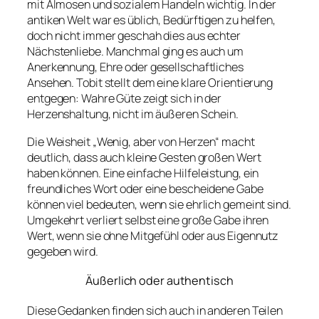
mit Almosen und sozialem Handeln wichtig. In der
antiken Welt war es üblich, Bedürftigen zu helfen,
doch nicht immer geschah dies aus echter
Nächstenliebe. Manchmal ging es auch um
Anerkennung, Ehre oder gesellschaftliches
Ansehen. Tobit stellt dem eine klare Orientierung
entgegen: Wahre Güte zeigt sich in der
Herzenshaltung, nicht im äußeren Schein.
Die Weisheit „
Wenig, aber von Herzen
“ macht
deutlich, dass auch kleine Gesten großen Wert
haben können. Eine einfache Hilfeleistung, ein
freundliches Wort oder eine bescheidene Gabe
können viel bedeuten, wenn sie ehrlich gemeint sind.
Umgekehrt verliert selbst eine große Gabe ihren
Wert, wenn sie ohne Mitgefühl oder aus Eigennutz
gegeben wird.
Äußerlich oder authentisch
Diese Gedanken finden sich auch in anderen Teilen