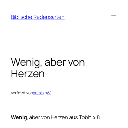
Zum
Inhalt
Biblische Redensarten
springen
Wenig, aber von
Herzen
Verfasst von
admin
in
W
Wenig
, aber von Herzen
aus Tobit 4,8