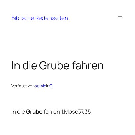
Zum
Inhalt
Biblische Redensarten
springen
In die Grube fahren
Verfasst von
admin
in
G
In die
Grube
fahren 1.Mose37,35