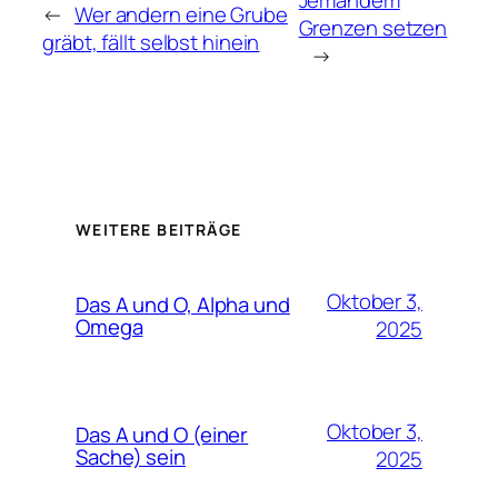
Jemandem
←
Wer andern eine Grube
Grenzen setzen
gräbt, fällt selbst hinein
→
WEITERE BEITRÄGE
Oktober 3,
Das A und O, Alpha und
Omega
2025
Oktober 3,
Das A und O (einer
Sache) sein
2025