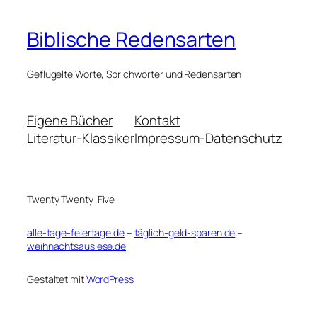
Biblische Redensarten
Geflügelte Worte, Sprichwörter und Redensarten
Eigene Bücher
Kontakt
Literatur-Klassiker
Impressum-Datenschutz
Twenty Twenty-Five
alle-tage-feiertage.de
–
täglich-geld-sparen.de
–
weihnachtsauslese.de
Gestaltet mit
WordPress