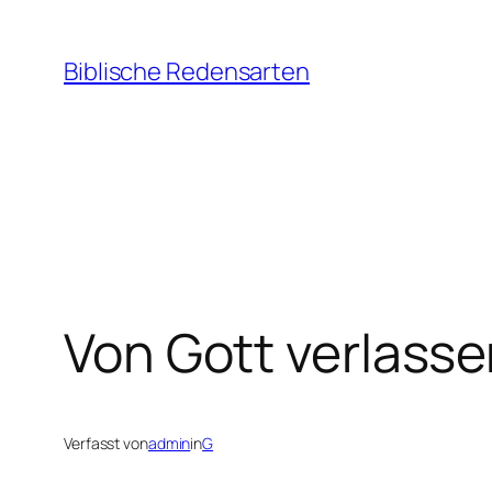
Zum
Inhalt
Biblische Redensarten
springen
Von Gott verlass
Verfasst von
admin
in
G