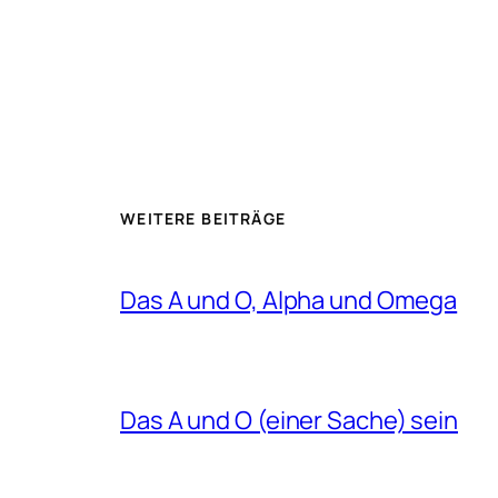
WEITERE BEITRÄGE
Das A und O, Alpha und Omega
Das A und O (einer Sache) sein