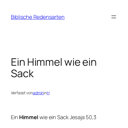
Zum
Inhalt
Biblische Redensarten
springen
Ein Himmel wie ein
Sack
Verfasst von
admin
in
H
Ein
Himmel
wie ein Sack Jesaja 50,3