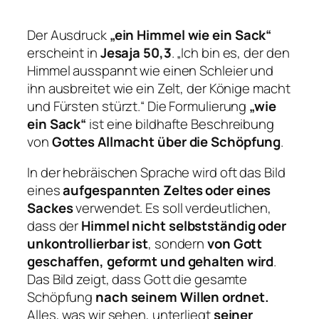
Der Ausdruck
„ein Himmel wie ein Sack“
erscheint in
Jesaja 50,3
. „Ich bin es, der den
Himmel ausspannt wie einen Schleier und
ihn ausbreitet wie ein Zelt, der Könige macht
und Fürsten stürzt.“ Die Formulierung
„wie
ein Sack“
ist eine bildhafte Beschreibung
von
Gottes Allmacht über die Schöpfung
.
In der hebräischen Sprache wird oft das Bild
eines
aufgespannten Zeltes oder eines
Sackes
verwendet. Es soll verdeutlichen,
dass der
Himmel nicht selbstständig oder
unkontrollierbar ist
, sondern
von Gott
geschaffen, geformt und gehalten wird
.
Das Bild zeigt, dass Gott die gesamte
Schöpfung
nach seinem Willen ordnet.
Alles, was wir sehen, unterliegt
seiner