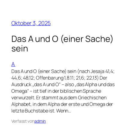
Oktober 3, 2025
Das A und O (einer Sache)
sein
A
Das A und O (einer Sache) sein (nach Jesaja 41,4;
44,6; 48,12; Offenbarung 1,8.11; 21,6; 22,13) Der
Ausdruck „das A und O“ – also „das Alpha und das
Omega“ – ist tief in der biblischen Sprache
verwurzelt. Er stammt aus dem Griechischen
Alphabet, in dem Alpha der erste und Omega der
letzte Buchstabe ist. Wenn…
Verfasst von
admin