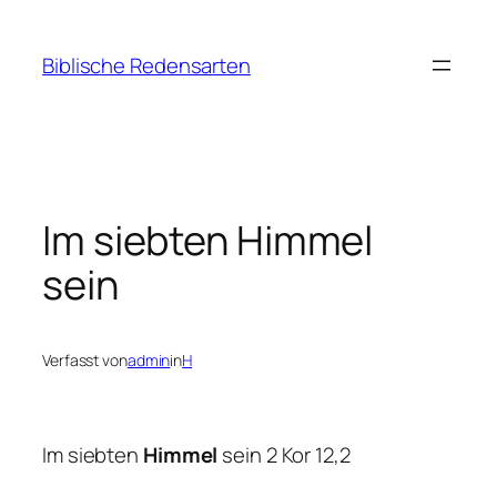
Zum
Inhalt
Biblische Redensarten
springen
Im siebten Himmel
sein
Verfasst von
admin
in
H
Im siebten
Himmel
sein 2 Kor 12,2