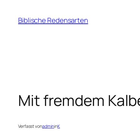
Zum
Inhalt
Biblische Redensarten
springen
Mit fremdem Kalb
Verfasst von
admin
in
K