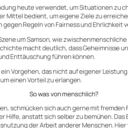
dung heute verwendet, um Situationen zu cha
er Mittel bedient, um eigene Ziele zu erreiche
n gegen Regeln von Fairness und Ehrlichkeit v
die Szene um Samson, wie zwischenmenschlich
chichte macht deutlich, dass Geheimnisse und
en und Enttäuschung führen können.
 ein Vorgehen, das nicht auf eigener Leistun
um einen Vorteil zu erlangen.
So was von menschlich?
en, schmücken sich auch gerne mit fremden 
er Hilfe, anstatt sich selber zu bemühen. Das 
Ausnutzung der Arbeit anderer Menschen. Hier