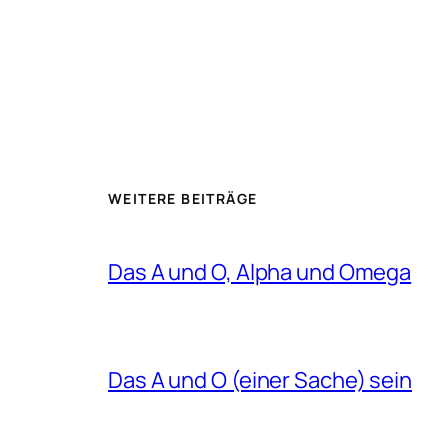
WEITERE BEITRÄGE
Das A und O, Alpha und Omega
Das A und O (einer Sache) sein