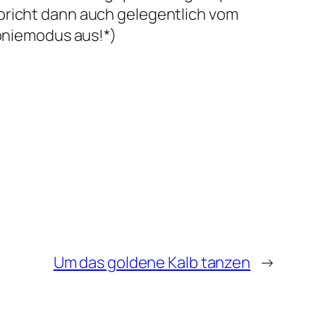
spricht dann auch gelegentlich vom
roniemodus aus!*)
Um das goldene Kalb tanzen
→