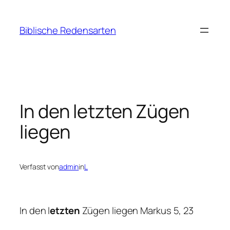
Zum
Inhalt
Biblische Redensarten
springen
In den letzten Zügen
liegen
Verfasst von
admin
in
L
In den l
etzten
Zügen liegen Markus 5, 23