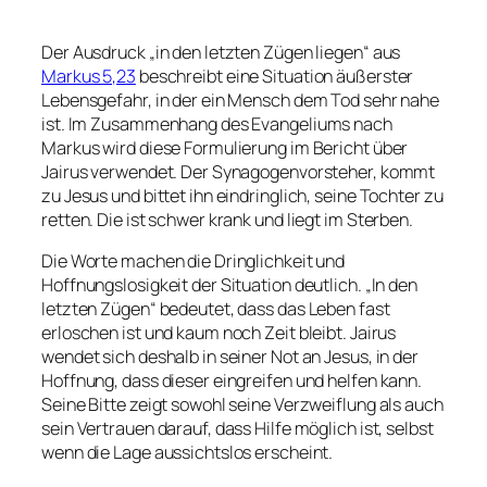
Der Ausdruck „in den letzten Zügen liegen“ aus
Markus 5,23
beschreibt eine Situation äußerster
Lebensgefahr, in der ein Mensch dem Tod sehr nahe
ist. Im Zusammenhang des Evangeliums nach
Markus wird diese Formulierung im Bericht über
Jairus verwendet. Der Synagogenvorsteher, kommt
zu Jesus und bittet ihn eindringlich, seine Tochter zu
retten. Die ist schwer krank und liegt im Sterben.
Die Worte machen die Dringlichkeit und
Hoffnungslosigkeit der Situation deutlich. „In den
letzten Zügen“ bedeutet, dass das Leben fast
erloschen ist und kaum noch Zeit bleibt. Jairus
wendet sich deshalb in seiner Not an Jesus, in der
Hoffnung, dass dieser eingreifen und helfen kann.
Seine Bitte zeigt sowohl seine Verzweiflung als auch
sein Vertrauen darauf, dass Hilfe möglich ist, selbst
wenn die Lage aussichtslos erscheint.