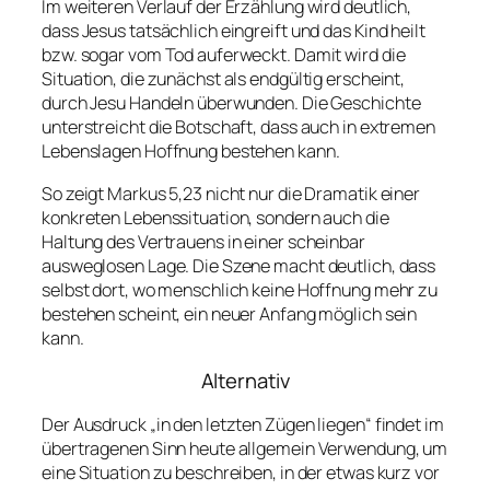
Im weiteren Verlauf der Erzählung wird deutlich,
dass Jesus tatsächlich eingreift und das Kind heilt
bzw. sogar vom Tod auferweckt. Damit wird die
Situation, die zunächst als endgültig erscheint,
durch Jesu Handeln überwunden. Die Geschichte
unterstreicht die Botschaft, dass auch in extremen
Lebenslagen Hoffnung bestehen kann.
So zeigt Markus 5,23 nicht nur die Dramatik einer
konkreten Lebenssituation, sondern auch die
Haltung des Vertrauens in einer scheinbar
ausweglosen Lage. Die Szene macht deutlich, dass
selbst dort, wo menschlich keine Hoffnung mehr zu
bestehen scheint, ein neuer Anfang möglich sein
kann.
Alternativ
Der Ausdruck „in den letzten Zügen liegen“ findet im
übertragenen Sinn heute allgemein Verwendung, um
eine Situation zu beschreiben, in der etwas kurz vor