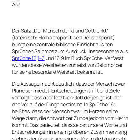
3.9
Der Satz „Der Mensch denkt und Gott lenkt“
(lateinisch:
Homo proponit, sed Deus disponit
)
bringt eine zentrale biblische Einsicht aus den
Sprüchen Salomos zum Ausdruck, insbesondere aus
Sprüche 16,1–3
und 16,9 im Buch Sprüche. Verfasst
wurden diese Weisheiten zumeist von Salomo, der
für seine besondere Weisheit bekannt ist.
Die Aussage macht deutlich, dass der Mensch zwar
Pläne schmiedet, Entscheidungen trifft und Ziele
verfolgt, dass aber letztlich Gott derjenige ist, der
den Verlauf der Dinge bestimmt. In Sprüche 16,1
heißt es, dass der Mensch zwar im Herzen seine
Wege plant, die Antwort der Zunge jedoch vom Herrn
kommt. Das bedeutet, dass selbst unsere Worte und
Entscheidungen in einem größeren Zusammenhang
stehen, der über unsere eigene Kontrolle hinausgeht.