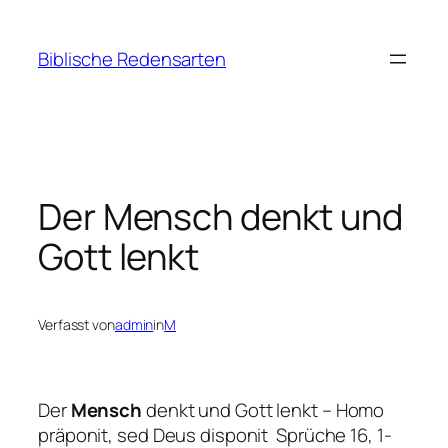
Zum
Inhalt
Biblische Redensarten
springen
Der Mensch denkt und
Gott lenkt
Verfasst von
admin
in
M
Der
Mensch
denkt und Gott lenkt – Homo
präponit, sed Deus disponit Sprüche 16, 1-