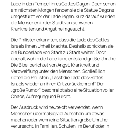
Lade in den Tempel ihres Gottes Dagon. Doch schon
am nächsten Morgen fanden sie die Statue Dagons
umgestürzt vor der Lade liegen. Kurz darauf wurden
die Menschen in der Stadt von schweren
Krankheiten und Angst heimgesucht.
Die Philister erkannten, dass die Lade des Gottes
Israels ihnen Unheil brachte. Deshalb schickten sie
die Bundeslade von Stadt zu Stadt weiter. Doch
überall, wohin die Lade kam, entstand große Unruhe.
Die Bibel berichtet von Angst, Krankheit und
Verzweiflung unter den Menschen. Schließlich
riefen die Philister: „Lasst die Lade des Gottes
Israels wieder an ihren Ort zurückkehren!“ Der
„große Rumor“ beschreibt also eine Situation voller
Chaos, Aufregung und Furcht.
Der Ausdruck wird heute oft verwendet, wenn
Menschen übermäßig viel Aufsehen um etwas
machen oder wenn eine Situation große Unruhe
verursacht. In Familien, Schulen, im Beruf oder in