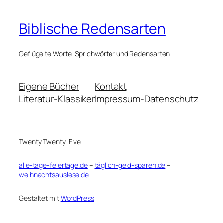
Biblische Redensarten
Geflügelte Worte, Sprichwörter und Redensarten
Eigene Bücher
Kontakt
Literatur-Klassiker
Impressum-Datenschutz
Twenty Twenty-Five
alle-tage-feiertage.de
–
täglich-geld-sparen.de
–
weihnachtsauslese.de
Gestaltet mit
WordPress