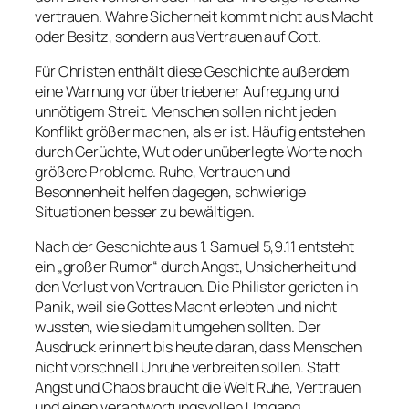
vertrauen. Wahre Sicherheit kommt nicht aus Macht
oder Besitz, sondern aus Vertrauen auf Gott.
Für Christen enthält diese Geschichte außerdem
eine Warnung vor übertriebener Aufregung und
unnötigem Streit. Menschen sollen nicht jeden
Konflikt größer machen, als er ist. Häufig entstehen
durch Gerüchte, Wut oder unüberlegte Worte noch
größere Probleme. Ruhe, Vertrauen und
Besonnenheit helfen dagegen, schwierige
Situationen besser zu bewältigen.
Nach der Geschichte aus 1. Samuel 5,9.11 entsteht
ein „großer Rumor“ durch Angst, Unsicherheit und
den Verlust von Vertrauen. Die Philister gerieten in
Panik, weil sie Gottes Macht erlebten und nicht
wussten, wie sie damit umgehen sollten. Der
Ausdruck erinnert bis heute daran, dass Menschen
nicht vorschnell Unruhe verbreiten sollen. Statt
Angst und Chaos braucht die Welt Ruhe, Vertrauen
und einen verantwortungsvollen Umgang