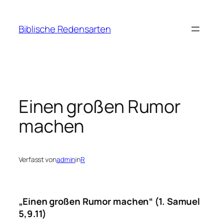
Zum
Inhalt
Biblische Redensarten
springen
Einen großen Rumor
machen
Verfasst von
admin
in
R
„Einen großen Rumor machen“ (1. Samuel
5,9.11)