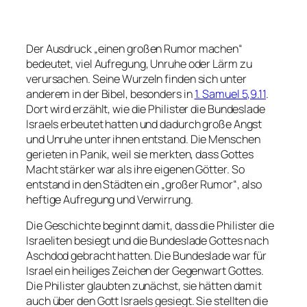
Der Ausdruck „einen großen Rumor machen“
bedeutet, viel Aufregung, Unruhe oder Lärm zu
verursachen. Seine Wurzeln finden sich unter
anderem in der Bibel, besonders in
1. Samuel 5,9.11
.
Dort wird erzählt, wie die Philister die Bundeslade
Israels erbeutet hatten und dadurch große Angst
und Unruhe unter ihnen entstand. Die Menschen
gerieten in Panik, weil sie merkten, dass Gottes
Macht stärker war als ihre eigenen Götter. So
entstand in den Städten ein „großer Rumor“, also
heftige Aufregung und Verwirrung.
Die Geschichte beginnt damit, dass die Philister die
Israeliten besiegt und die Bundeslade Gottes nach
Aschdod gebracht hatten. Die Bundeslade war für
Israel ein heiliges Zeichen der Gegenwart Gottes.
Die Philister glaubten zunächst, sie hätten damit
auch über den Gott Israels gesiegt. Sie stellten die