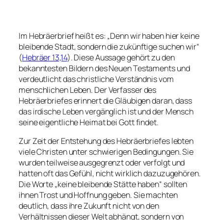
Im Hebräerbrief heißt es: „Denn wir haben hier keine
bleibende Stadt, sondern die zukünftige suchen wir“
(
Hebräer 13,14
). Diese Aussage gehört zu den
bekanntesten Bildern des Neuen Testaments und
verdeutlicht das christliche Verständnis vom
menschlichen Leben. Der Verfasser des
Hebräerbriefes erinnert die Gläubigen daran, dass
das irdische Leben vergänglich ist und der Mensch
seine eigentliche Heimat bei Gott findet.
Zur Zeit der Entstehung des Hebräerbriefes lebten
viele Christen unter schwierigen Bedingungen. Sie
wurden teilweise ausgegrenzt oder verfolgt und
hatten oft das Gefühl, nicht wirklich dazuzugehören.
Die Worte „keine bleibende Stätte haben“ sollten
ihnen Trost und Hoffnung geben. Sie machten
deutlich, dass ihre Zukunft nicht von den
Verhältnissen dieser Welt abhängt, sondern von