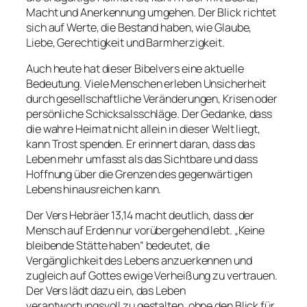
Macht und Anerkennung umgehen. Der Blick richtet
sich auf Werte, die Bestand haben, wie Glaube,
Liebe, Gerechtigkeit und Barmherzigkeit.
Auch heute hat dieser Bibelvers eine aktuelle
Bedeutung. Viele Menschen erleben Unsicherheit
durch gesellschaftliche Veränderungen, Krisen oder
persönliche Schicksalsschläge. Der Gedanke, dass
die wahre Heimat nicht allein in dieser Welt liegt,
kann Trost spenden. Er erinnert daran, dass das
Leben mehr umfasst als das Sichtbare und dass
Hoffnung über die Grenzen des gegenwärtigen
Lebens hinausreichen kann.
Der Vers Hebräer 13,14 macht deutlich, dass der
Mensch auf Erden nur vorübergehend lebt. „Keine
bleibende Stätte haben“ bedeutet, die
Vergänglichkeit des Lebens anzuerkennen und
zugleich auf Gottes ewige Verheißung zu vertrauen.
Der Vers lädt dazu ein, das Leben
verantwortungsvoll zu gestalten, ohne den Blick für