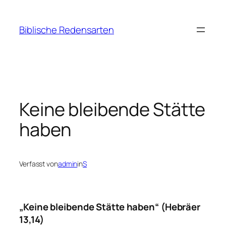
Zum
Inhalt
Biblische Redensarten
springen
Keine bleibende Stätte
haben
Verfasst von
admin
in
S
„Keine bleibende Stätte haben“ (Hebräer
13,14)