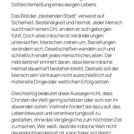
Gottes Verheißung eines ewigen Lebens.
Das Bild der „bleibenden Stadt“ verweist auf
Sicherheit, Beständigkeit und Heimat. Jeder Mensch
sucht nach einem Ort, an dem er sich geborgen
fühlt. Doch alles Irdische ist Veränderungen
unterworfen. Menschen ziehen um, Beziehungen
verändern sich, Gesellschaften wandeln sich und
schließlich endet jedes menschliche Leben. Der
Hebräerbrief erinnert daran, dass keine irdische
Heimat dauerhaft bestehen bleibt. Deshalb soll der
Mensch sein Vertrauen nicht ausschließlich auf
materielle Dinge oder weltlichen Erfolg setzen.
Gleichzeitig bedeutet diese Aussage nicht, dass
Christen die Welt gering schätzen oder sich von ihr
abwenden sollen. Vielmehr fordert sie dazu auf, das
Leben bewusst und verantwortungsvoll zu
gestalten, ohne das Vergängliche zum höchsten Ziel
zu machen. Wer weiß, dass die irdische Welt nicht
die endgültige Heimat ist, kann freier mit Besitz,