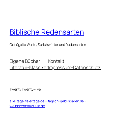
Biblische Redensarten
Geflügelte Worte, Sprichwörter und Redensarten
Eigene Bücher
Kontakt
Literatur-Klassiker
Impressum-Datenschutz
Twenty Twenty-Five
alle-tage-feiertage.de
–
täglich-geld-sparen.de
–
weihnachtsauslese.de