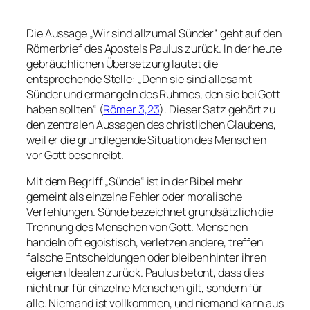
Die Aussage „Wir sind allzumal Sünder“ geht auf den
Römerbrief des Apostels Paulus zurück. In der heute
gebräuchlichen Übersetzung lautet die
entsprechende Stelle: „Denn sie sind allesamt
Sünder und ermangeln des Ruhmes, den sie bei Gott
haben sollten“ (
Römer 3,23
). Dieser Satz gehört zu
den zentralen Aussagen des christlichen Glaubens,
weil er die grundlegende Situation des Menschen
vor Gott beschreibt.
Mit dem Begriff „Sünde“ ist in der Bibel mehr
gemeint als einzelne Fehler oder moralische
Verfehlungen. Sünde bezeichnet grundsätzlich die
Trennung des Menschen von Gott. Menschen
handeln oft egoistisch, verletzen andere, treffen
falsche Entscheidungen oder bleiben hinter ihren
eigenen Idealen zurück. Paulus betont, dass dies
nicht nur für einzelne Menschen gilt, sondern für
alle. Niemand ist vollkommen, und niemand kann aus