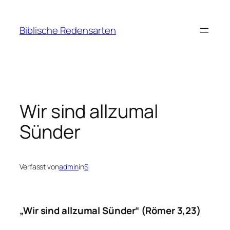
Zum
Inhalt
Biblische Redensarten
springen
Wir sind allzumal
Sünder
Verfasst von
admin
in
S
„Wir sind allzumal Sünder“ (Römer 3,23)