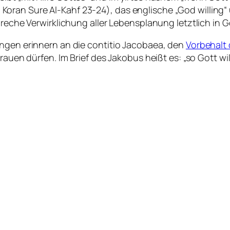
 im Koran Sure Al-Kahf 23-24), das englische „
God willing
“
greche Verwirklichung aller Lebensplanung letztlich in G
ungen erinnern an die contitio Jacobaea, den
Vorbehalt
auen dürfen. Im Brief des Jakobus heißt es: „so Gott will