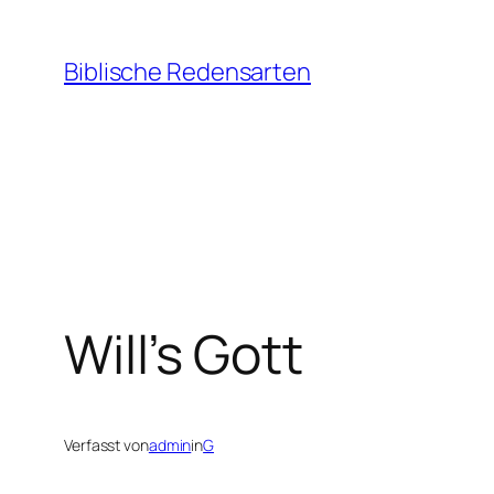
Zum
Inhalt
Biblische Redensarten
springen
Will’s Gott
Verfasst von
admin
in
G