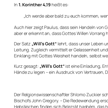
In
1. Korinther 4,19
heißt es:
„Ich werde aber bald zu euch kommen, wenn 
Auch hier zeigt Paulus, dass sein Handeln von 
aber er erkennt an, dass Gottes Willen Vorrang h
Der Satz
„Will’s Gott“
lehrt, dass unser Leben u
Leitung. Zugleich vermittelt er Gelassenheit un
Einklang mit Gottes Weisheit handeln, selbst 
Kurz gesagt:
„Will’s Gott“
ist eine Einladung, E
Hände zu legen – ein Ausdruck von Vertrauen, 
Der Relgionswissenschaftler Shlomo Zuckier sc
Bischofs John Gregory. – Die Redewendung ersch
Hebräischen finden sich
Be’ezrát hashém
, das 