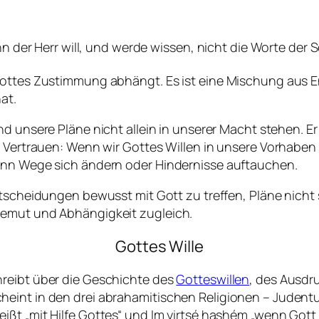
der Herr will, und werde wissen, nicht die Worte der S
Gottes Zustimmung abhängt. Es ist eine Mischung aus E
at.
nd unsere Pläne nicht allein in unserer Macht stehen. E
d Vertrauen: Wenn wir Gottes Willen in unsere Vorhaben 
wenn Wege sich ändern oder Hindernisse auftauchen.
ntscheidungen bewusst mit Gott zu treffen, Pläne nicht 
Demut und Abhängigkeit zugleich.
Gottes Wille
hreibt über die Geschichte des
Gotteswillen
, des Ausdru
eint in den drei abrahamitischen Religionen – Judentu
heißt „mit Hilfe Gottes“ und
Im yirtsé hashém
„wenn Gott 