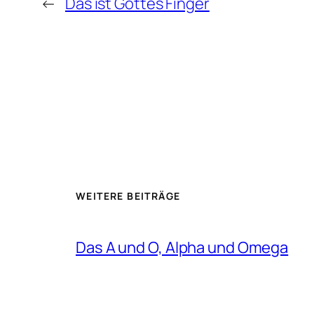
←
Das ist Gottes Finger
WEITERE BEITRÄGE
Das A und O, Alpha und Omega