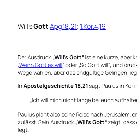
Will’s
Gott
Apg.18,21
;
1.Kor.4,19
Der Ausdruck
„Will’s Gott“
ist eine kurze, aber 
„
Wenn Gott es will
“ oder „So Gott will“, und d
Wege wählen, aber das endgültige Gelingen lieg
In
Apostelgeschichte 18,21
sagt Paulus in Kori
„Ich will mich nicht lange bei euch aufhalt
Paulus plant also seine Reise nach Jerusalem, e
zulässt. Sein Ausdruck
„Will’s Gott“
zeigt, dass
legt.