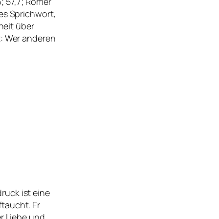
6; 57,7; Römer
tes Sprichwort,
heit über
: Wer anderen
ruck ist eine
ftaucht. Er
r Liebe und