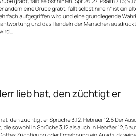
ube gräbt, fällt selbst hinein. Spr 26,27, Psalm 7,16; 9,1
r andern eine Grube gräbt, fällt selbst hinein“ ist ein al
mehrfach aufgegriffen wird und eine grundlegende Wahr
erantwortung und das Handeln der Menschen ausdrückt
wird…
rr lieb hat, den züchtigt er
hat, den züchtigt er Sprüche 3,12; Hebräer 12,6 Der Ausd
, die sowohl in Sprüche 3,12 als auch in Hebräer 12,6 au
 Gottes Züchtigung oder Ermahnung ein Ausdruck seine