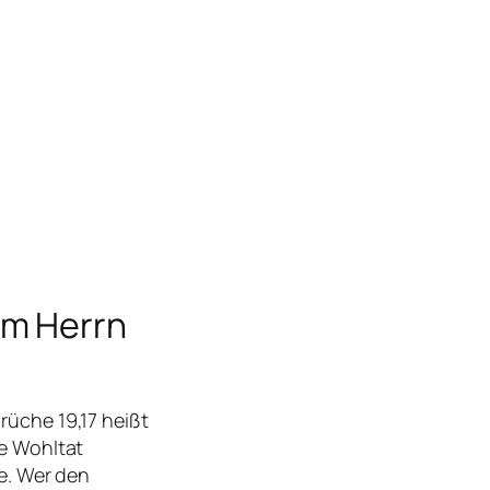
em Herrn
rüche 19,17 heißt
ne Wohltat
be. Wer den