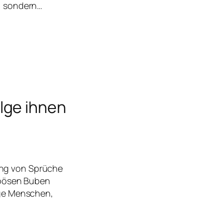
h, sondern…
lge ihnen
ung von Sprüche
e bösen Buben
unge Menschen,