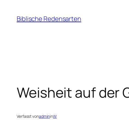
Zum
Inhalt
Biblische Redensarten
springen
Weisheit auf der
Verfasst von
admin
in
W