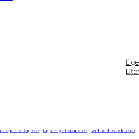
Eig
Lite
le-tage-feiertage.de
–
täglich-geld-sparen.de
–
weihnachtsauslese.de