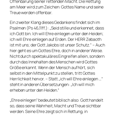
Offenbarung seiner rettenden Macht. Die Rettung
am Meer wird zum Zeichen: Gottes Name und seine
Treue werden offenbar.
Ein zweiter Klang dieses Gedankens findet sich im
Psalmen (Ps 46,11ff.): „Seid stille und erkennet, dass
ich Gott bin. Ich will Ehre einlegen unter den Heiden;
ich will Ehre einlegen auf Erden. Der HERR Zebaoth
ist mit uns; der Gott Jakobs ist unser Schutz.“ – Auch
hier geht es um Gottes Ehre, doch in anderer Weise.
Nicht durch spektakuläres Eingreifen allein, sondern
durch das Innehalten des Menschen wird Gottes
Größe erkannt. Wenn der Mensch aufhört, sich
selbst in den Mittelpunkt zu stellen, tritt Gottes
Herrlichkeit hervor. – Statt „ich will Ehre einlegen …“
steht in anderen Übersetzungen: „Ich will mich
erheben unter den Heiden.“
„Ehre einlegen“ bedeutet biblisch also: Gott handelt
so, dass seine Wahrheit, Macht und Treue sichtbar
werden. Seine Ehre zeigt sich in Rettung, in