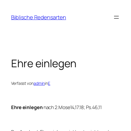
Zum
Inhalt
Biblische Redensarten
springen
Ehre einlegen
Verfasst von
admin
in
E
Ehre einlegen
nach 2.Mose14,17.18; Ps.46,11