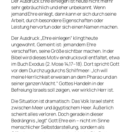
Der Ausdruck Ehre einlegen ist heute nicht merhr
sehr gebräuchlich und eher unbekannt. Wenn
jemand Ehre einlegt, dann kann er sich durch seine
Arbeit, durch besondere Eigenschaften oder
Leistung hervortun oder sich einen Namen machen.
Der Ausdruck „Ehre einlegen“ klingt heute
ungewohnt. Gemeint ist: jemandem Ehre
verschaffen, seine Größe sichtbar machen. In der
Bibel wird dieses Motiv eindrucksvoll entfaltet, etwa
im Buch Exodus (2. Mose 14,17–18). Dort spricht Gott
vor dem Durchzug durchs Schilfmeer: „Ich will
meine Herrlichkeit erweisen an dem Pharao und an
seiner ganzen Macht.“ Gottes Handeln in der
Befreiung Israels soll zeigen, wer wirklich Herr ist.
Die Situation ist dramatisch: Das Volk Israel steht
zwischen Meer und ägyptischem Heer. Äußerlich
scheint alles verloren. Doch gerade in dieser
Bedrängnis „legt“ Gott Ehre ein – nicht im Sinne
menschlicher Selbstdarstellung, sondern als