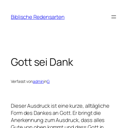
Zum
Inhalt
Biblische Redensarten
springen
Gott sei Dank
Verfasst von
admin
in
G
Dieser Ausdruck ist eine kurze, alltägliche
Form des Dankes an Gott. Er bringt die
Anerkennung zum Ausdruck, dass alles
Gute von oben kommt und dass Gott in