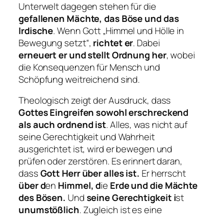
Unterwelt dagegen stehen für die
gefallenen Mächte, das Böse und das
Irdische
. Wenn Gott „Himmel und Hölle in
Bewegung setzt“,
richtet er
. Dabei
erneuert er und stellt Ordnung her
, wobei
die Konsequenzen für Mensch und
Schöpfung weitreichend sind.
Theologisch zeigt der Ausdruck, dass
Gottes Eingreifen sowohl erschreckend
als auch ordnend ist
. Alles, was nicht auf
seine Gerechtigkeit und Wahrheit
ausgerichtet ist, wird er bewegen und
prüfen oder zerstören. Es erinnert daran,
dass
Gott Herr über alles ist.
Er herrscht
über d
en
Himmel, d
ie
Erde und die Mächte
des Bösen.
Und
seine Gerechtigkeit i
st
unumstößlich
. Zugleich ist es eine