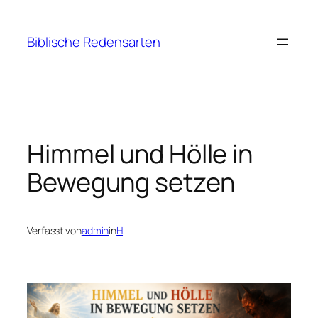
Zum
Inhalt
Biblische Redensarten
springen
Himmel und Hölle in
Bewegung setzen
Verfasst von
admin
in
H