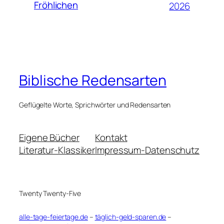
Fröhlichen
2026
Biblische Redensarten
Geflügelte Worte, Sprichwörter und Redensarten
Eigene Bücher
Kontakt
Literatur-Klassiker
Impressum-Datenschutz
Twenty Twenty-Five
alle-tage-feiertage.de
–
täglich-geld-sparen.de
–