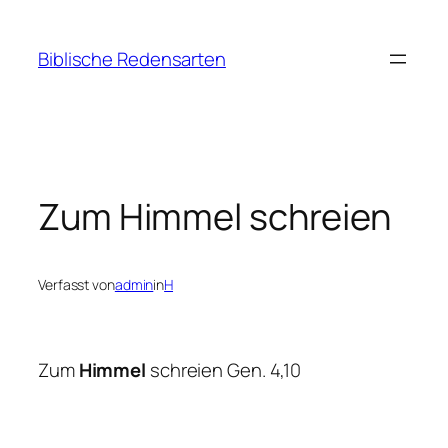
Zum
Inhalt
Biblische Redensarten
springen
Zum Himmel schreien
Verfasst von
admin
in
H
Zum
Himmel
schreien Gen. 4,10