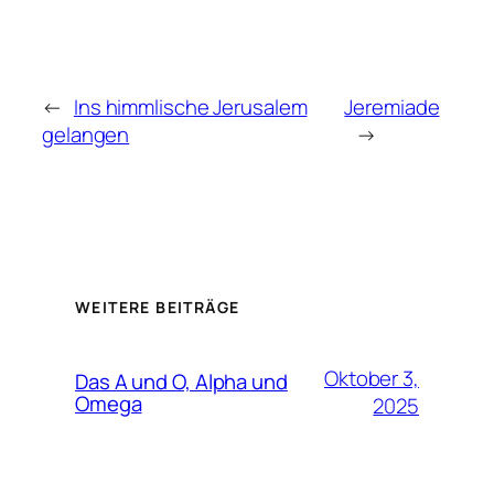
←
Ins himmlische Jerusalem
Jeremiade
gelangen
→
WEITERE BEITRÄGE
Oktober 3,
Das A und O, Alpha und
Omega
2025