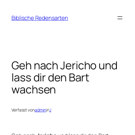
Zum
Inhalt
Biblische Redensarten
springen
Geh nach Jericho und
lass dir den Bart
wachsen
Verfasst von
admin
in
J