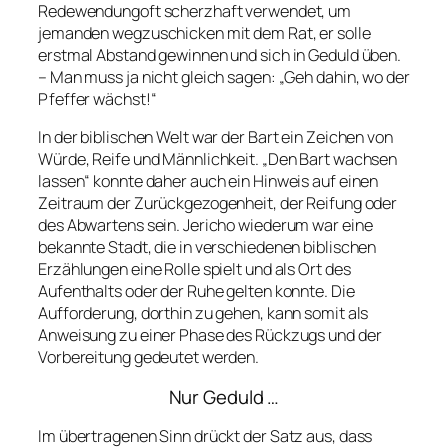
Redewendungoft scherzhaft verwendet, um
jemanden wegzuschicken mit dem Rat, er solle
erstmal Abstand gewinnen und sich in Geduld üben.
– Man muss ja nicht gleich sagen: „Geh dahin, wo der
Pfeffer wächst!“
In der biblischen Welt war der Bart ein Zeichen von
Würde, Reife und Männlichkeit. „Den Bart wachsen
lassen“ konnte daher auch ein Hinweis auf einen
Zeitraum der Zurückgezogenheit, der Reifung oder
des Abwartens sein. Jericho wiederum war eine
bekannte Stadt, die in verschiedenen biblischen
Erzählungen eine Rolle spielt und als Ort des
Aufenthalts oder der Ruhe gelten konnte. Die
Aufforderung, dorthin zu gehen, kann somit als
Anweisung zu einer Phase des Rückzugs und der
Vorbereitung gedeutet werden.
Nur Geduld …
Im übertragenen Sinn drückt der Satz aus, dass