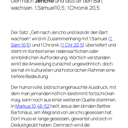
Geh nach
Jericho
und lass dir den Bart
wachsen. 1.Samuel10,5; 1.Chronik 20,5
Der Satz „Geh nach Jericho und lass dir den Bart
wachsen“ wird im Zusammenhang mit 1 Samuel (
1.
Sam 10,5
) und 1 Chronik (
1. Chr 20,5
) überliefert und
steht im Kontext einer redensartlichen oder
sinnbildlichen Aufforderung. Wörtlich verstanden
wirkt die Anweisung zunächst ungewöhnlich, doch
sie hat im kulturellen und historischen Rahmen eine
tiefere Bedeutung.
Der humorvolle, biblisch angehauchte Ausdruck, mit
dem man jemanden höflich-bestimmt fortschicken
mag, kann noch aus einer weiteren Quelle stammen.
In
Markus 10,46-52
heilt Jesus den blinden Bettler
Bartimäus, am Wegrand von Jericho gesessen hat.
Dort muss er lange gesessen, gewartet und sich in
Geduld geübt haben. Demnach wird die