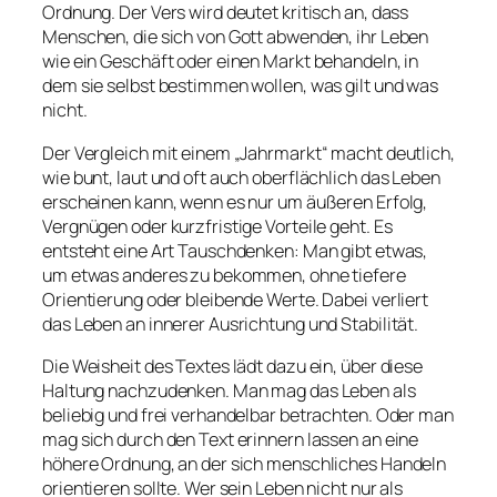
Ordnung. Der Vers wird deutet kritisch an, dass
Menschen, die sich von Gott abwenden, ihr Leben
wie ein Geschäft oder einen Markt behandeln, in
dem sie selbst bestimmen wollen, was gilt und was
nicht.
Der Vergleich mit einem „Jahrmarkt“ macht deutlich,
wie bunt, laut und oft auch oberflächlich das Leben
erscheinen kann, wenn es nur um äußeren Erfolg,
Vergnügen oder kurzfristige Vorteile geht. Es
entsteht eine Art Tauschdenken: Man gibt etwas,
um etwas anderes zu bekommen, ohne tiefere
Orientierung oder bleibende Werte. Dabei verliert
das Leben an innerer Ausrichtung und Stabilität.
Die Weisheit des Textes lädt dazu ein, über diese
Haltung nachzudenken. Man mag das Leben als
beliebig und frei verhandelbar betrachten. Oder man
mag sich durch den Text erinnern lassen an eine
höhere Ordnung, an der sich menschliches Handeln
orientieren sollte. Wer sein Leben nicht nur als