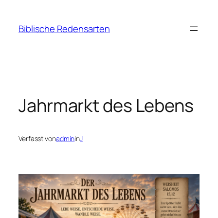
Zum
Inhalt
Biblische Redensarten
springen
Jahrmarkt des Lebens
Verfasst von
admin
in
J