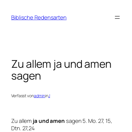
Zum
Inhalt
Biblische Redensarten
springen
Zu allem ja und amen
sagen
Verfasst von
admin
in
J
Zu allem
ja und amen
sagen 5. Mo. 27, 15,
Dtn. 27,24