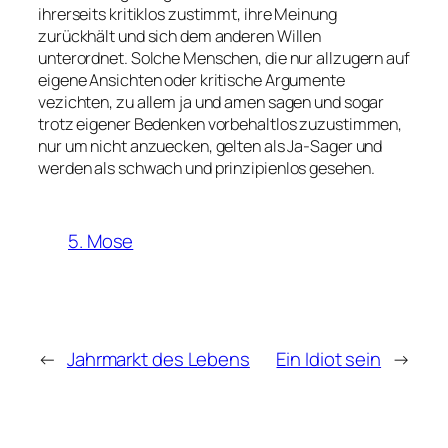
ihrerseits kritiklos zustimmt, ihre Meinung
zurückhält und sich dem anderen Willen
unterordnet. Solche Menschen, die nur allzugern auf
eigene Ansichten oder kritische Argumente
vezichten, zu allem ja und amen sagen und sogar
trotz eigener Bedenken vorbehaltlos zuzustimmen,
nur um nicht anzuecken, gelten als Ja-Sager und
werden als schwach und prinzipienlos gesehen.
5. Mose
←
Jahrmarkt des Lebens
Ein Idiot sein
→