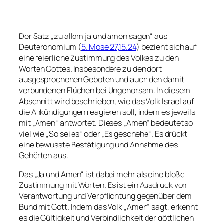
Der Satz „zu allem ja und amen sagen“ aus
Deuteronomium (
5. Mose 27,15.24
) bezieht sich auf
eine feierliche Zustimmung des Volkes zu den
Worten Gottes. Insbesondere zu den dort
ausgesprochenen Geboten und auch den damit
verbundenen Flüchen bei Ungehorsam. In diesem
Abschnitt wird beschrieben, wie das Volk Israel auf
die Ankündigungen reagieren soll, indem es jeweils
mit „Amen“ antwortet. Dieses „Amen“ bedeutet so
viel wie „So sei es“ oder „Es geschehe“. Es drückt
eine bewusste Bestätigung und Annahme des
Gehörten aus.
Das „Ja und Amen“ ist dabei mehr als eine bloße
Zustimmung mit Worten. Es ist ein Ausdruck von
Verantwortung und Verpflichtung gegenüber dem
Bund mit Gott. Indem das Volk „Amen“ sagt, erkennt
es die Gültigkeit und Verbindlichkeit der göttlichen