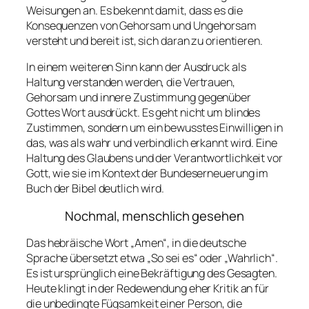
Weisungen an. Es bekennt damit, dass es die
Konsequenzen von Gehorsam und Ungehorsam
versteht und bereit ist, sich daran zu orientieren.
In einem weiteren Sinn kann der Ausdruck als
Haltung verstanden werden, die Vertrauen,
Gehorsam und innere Zustimmung gegenüber
Gottes Wort ausdrückt. Es geht nicht um blindes
Zustimmen, sondern um ein bewusstes Einwilligen in
das, was als wahr und verbindlich erkannt wird. Eine
Haltung des Glaubens und der Verantwortlichkeit vor
Gott, wie sie im Kontext der Bundeserneuerung im
Buch der Bibel deutlich wird.
Nochmal, menschlich gesehen
Das hebräische Wort „Amen“, in die deutsche
Sprache übersetzt etwa „So sei es“ oder „Wahrlich“.
Es ist ursprünglich eine Bekräftigung des Gesagten.
Heute klingt in der Redewendung eher Kritik an für
die unbedingte Fügsamkeit einer Person, die