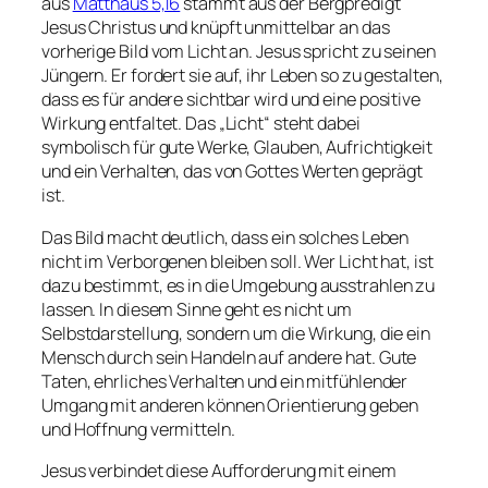
aus
Matthäus 5,16
stammt aus der Bergpredigt
Jesus Christus und knüpft unmittelbar an das
vorherige Bild vom Licht an. Jesus spricht zu seinen
Jüngern. Er fordert sie auf, ihr Leben so zu gestalten,
dass es für andere sichtbar wird und eine positive
Wirkung entfaltet. Das „Licht“ steht dabei
symbolisch für gute Werke, Glauben, Aufrichtigkeit
und ein Verhalten, das von Gottes Werten geprägt
ist.
Das Bild macht deutlich, dass ein solches Leben
nicht im Verborgenen bleiben soll. Wer Licht hat, ist
dazu bestimmt, es in die Umgebung ausstrahlen zu
lassen. In diesem Sinne geht es nicht um
Selbstdarstellung, sondern um die Wirkung, die ein
Mensch durch sein Handeln auf andere hat. Gute
Taten, ehrliches Verhalten und ein mitfühlender
Umgang mit anderen können Orientierung geben
und Hoffnung vermitteln.
Jesus verbindet diese Aufforderung mit einem