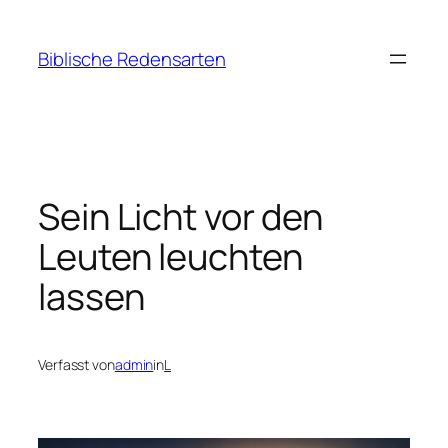
Zum
Inhalt
Biblische Redensarten
springen
Sein Licht vor den
Leuten leuchten
lassen
Verfasst von
admin
in
L