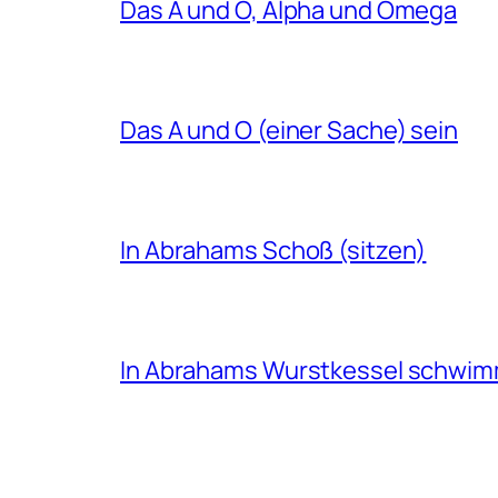
Das A und O, Alpha und Omega
Das A und O (einer Sache) sein
In Abrahams Schoß (sitzen)
In Abrahams Wurstkessel schwi