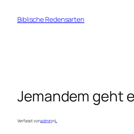
Zum
Inhalt
Biblische Redensarten
springen
Jemandem geht ei
Verfasst von
admin
in
L