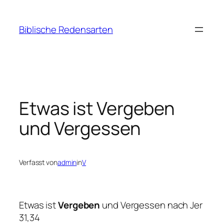
Zum
Inhalt
Biblische Redensarten
springen
Etwas ist Vergeben
und Vergessen
Verfasst von
admin
in
V
Etwas ist
Vergeben
und Vergessen nach Jer
31,34