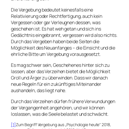
Die Vergebung bedeutet keinesfalls eine
Relativierung oder Rechtfertigung, auch kein
Vergessen oder gar Verleugnen dessen, was
geschehen ist. Es hat weh getan und sich ins
Gedächtnis eingebrannt, vergessen wird also nichts.
Durch das Vergeben haben beide Seiten die
Möglichkeit des Neuanfanges – die Einsicht und die
ehrliche Bitte um Vergebung vorausgesetzt.
Es mag schwer sein, Geschehenes hinter sich zu
lassen, aber das Verzeihen bietet die Möglichkeit
Groll und Ärger zu überwinden. Dass wir danach
neue Regeln für ein zukünftiges Miteinander
aushandeln, das liegt nahe.
Durch das Verzeihen dürfen frühere Verwundungen
der Vergangenheit angehören, und wir können
loslassen, was die Seele belastet und schwächt.
[1]
Zum Begriff Vergebung aus „Psychologie heute“ 2018,