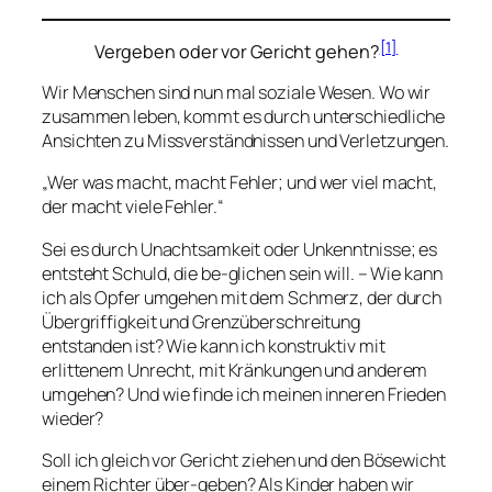
[1]
Vergeben oder vor Gericht gehen?
Wir Menschen sind nun mal soziale Wesen. Wo wir
zusammen leben, kommt es durch unterschiedliche
Ansichten zu Missverständnissen und Verletzungen.
„Wer was macht, macht Fehler; und wer viel macht,
der macht viele Fehler.“
Sei es durch Unachtsamkeit oder Unkenntnisse; es
entsteht Schuld, die be-glichen sein will. – Wie kann
ich als Opfer umgehen mit dem Schmerz, der durch
Übergriffigkeit und Grenzüberschreitung
entstanden ist? Wie kann ich konstruktiv mit
erlittenem Unrecht, mit Kränkungen und anderem
umgehen? Und wie finde ich meinen inneren Frieden
wieder?
Soll ich gleich vor Gericht ziehen und den Bösewicht
einem Richter über-geben? Als Kinder haben wir