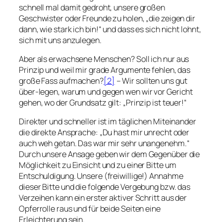
schnell mal damit gedroht, unsere großen
Geschwister oder Freunde zu holen, „die zeigen dir
dann, wie stark ich bin!“ und dass es sich nicht lohnt,
sich mit uns anzulegen.
Aber als erwachsene Menschen? Soll ich nur aus
Prinzip und weil mir grade Argumente fehlen, das
große Fass aufmachen?
[2]
– Wir sollten uns gut
über-legen, warum und gegen wen wir vor Gericht
gehen, wo der Grundsatz gilt: „Prinzip ist teuer!“
Direkter und schneller ist im täglichen Miteinander
die direkte Ansprache: „Du hast mir unrecht oder
auch weh getan. Das war mir sehr unangenehm.“
Durch unsere Ansage geben wir dem Gegenüber die
Möglichkeit zu Einsicht und zu einer Bitte um
Entschuldigung. Unsere (freiwillige!) Annahme
dieser Bitte und die folgende Vergebung bzw. das
Verzeihen kann ein erster aktiver Schritt aus der
Opferrolle raus und für beide Seiten eine
Erleichterung sein.