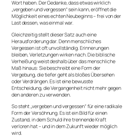
Wort haben. Der Gedanke, dass etwas wirklich
„vergeben und vergessen“ sein kann, eröffnet die
Möglichkeit eines echten Neubeginns – frei von der
Last dessen, was einmal war.
Gleichzeitig stellt dieser Satz auch eine
Herausforderung dar. Denn menschliches
Vergessen ist oft unvollständig. Erinnerungen
bleiben, Verletzungen wirken nach. Die biblische
Verheißung weist deshalb über das menschliche
Maß hinaus: Sie beschreibt eine Form der
Vergebung, die tiefer geht als bloßes Übersehen
oder Verdrängen. Es ist eine bewusste
Entscheidung, die Vergangenheit nicht mehr gegen
den anderen zu verwenden.
So steht „vergeben und vergessen“ für eine radikale
Form der Versöhnung. Es ist ein Bild für einen
Zustand, in dem Schuld ihre trennende Kraft
verloren hat – und in dem Zukunft wieder möglich
wird.