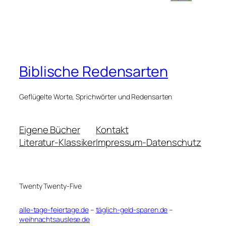
Biblische Redensarten
Geflügelte Worte, Sprichwörter und Redensarten
Eigene Bücher
Kontakt
Literatur-Klassiker
Impressum-Datenschutz
Twenty Twenty-Five
alle-tage-feiertage.de
–
täglich-geld-sparen.de
–
weihnachtsauslese.de