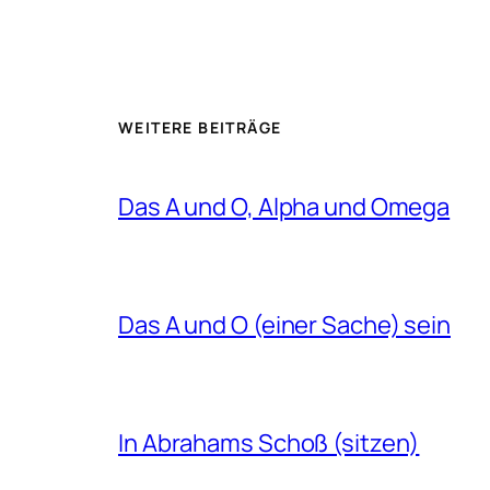
WEITERE BEITRÄGE
Das A und O, Alpha und Omega
Das A und O (einer Sache) sein
In Abrahams Schoß (sitzen)