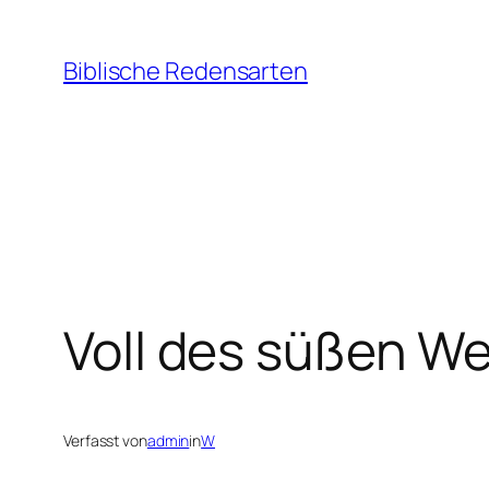
Zum
Inhalt
Biblische Redensarten
springen
Voll des süßen We
Verfasst von
admin
in
W