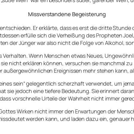
süße Wein“ war ein besonders süßer, gärender Wein, 
Missverstandene Begeisterung
ntschieden. Er erklärte, dass es erst die dritte Stunde
ttdessen erfülle sich die Verheißung des Propheten Joe
n der Jünger war also nicht die Folge von Alkohol, so
es Verhalten. Wenn Menschen etwas Neues, Ungewöhnli
 sie nicht erklären können, versuchen sie manchmal zu b
r außergewöhnlichen Ereignissen mehr stehen kann, als 
eines sein
“ gelegentlich scherzhaft verwendet, um jem
 sie jedoch eine tiefere Bedeutung. Sie erinnert dara
ass vorschnelle Urteile der Wahrheit nicht immer gere
 Gottes Wirken nicht immer den Erwartungen der Mensch
 missdeutet werden kann, und laden dazu ein, genaue