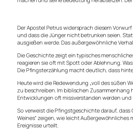
machen und seine Bedeutung herabsetzen. Der „
Der Apostel Petrus widersprach diesem Vorwurf e
und dass die Jünger nicht betrunken seien. Sta
ausgießen werde. Das außergewöhnliche Verhalte
Die Geschichte zeigt ein typisches menschlich
reagieren sie oft mit Spott oder Ablehnung. Was
Die Pfingsterzählung macht deutlich, dass hinte
Heute wird die Redewendung „
voll des süßen W
zu beschreiben. Im biblischen Zusammenhang hat
Entwicklungen oft missverstanden werden und d
So verweist die Pfingstgeschichte darauf, dass
Weines
“ zeigen, wie leicht Außergewöhnliches
Ereignisse urteilt.