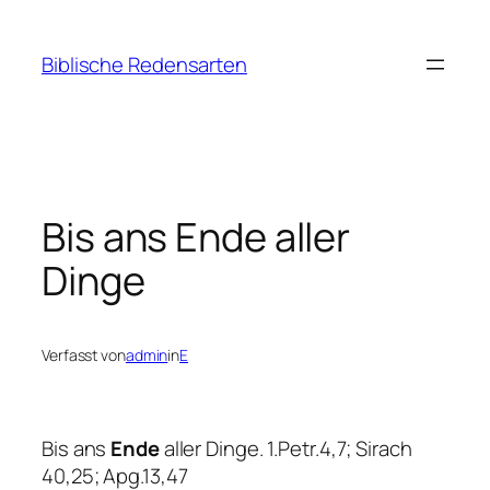
Zum
Inhalt
Biblische Redensarten
springen
Bis ans Ende aller
Dinge
Verfasst von
admin
in
E
Bis ans
Ende
aller Dinge. 1.Petr.4,7; Sirach
40,25; Apg.13,47