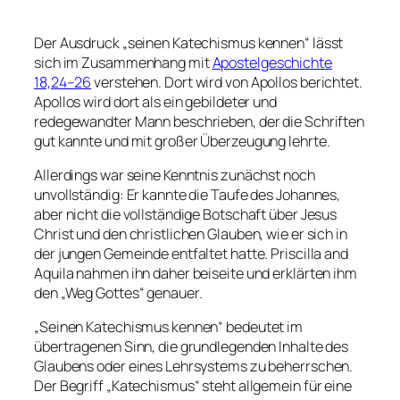
Der Ausdruck „seinen Katechismus kennen“ lässt
sich im Zusammenhang mit
Apostelgeschichte
18,24–26
verstehen. Dort wird von Apollos berichtet.
Apollos wird dort als ein gebildeter und
redegewandter Mann beschrieben, der die Schriften
gut kannte und mit großer Überzeugung lehrte.
Allerdings war seine Kenntnis zunächst noch
unvollständig: Er kannte die Taufe des Johannes,
aber nicht die vollständige Botschaft über Jesus
Christ und den christlichen Glauben, wie er sich in
der jungen Gemeinde entfaltet hatte. Priscilla and
Aquila nahmen ihn daher beiseite und erklärten ihm
den „Weg Gottes“ genauer.
„Seinen Katechismus kennen“ bedeutet im
übertragenen Sinn, die grundlegenden Inhalte des
Glaubens oder eines Lehrsystems zu beherrschen.
Der Begriff „Katechismus“ steht allgemein für eine