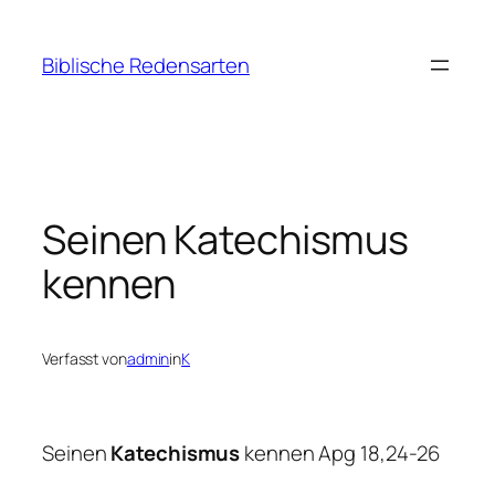
Zum
Inhalt
Biblische Redensarten
springen
Seinen Katechismus
kennen
Verfasst von
admin
in
K
Seinen
Katechismus
kennen Apg 18,24-26