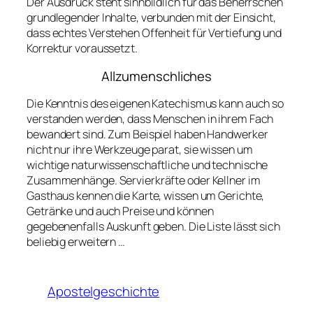
Der Ausdruck steht sinnbildlich für das Beherrschen
grundlegender Inhalte, verbunden mit der Einsicht,
dass echtes Verstehen Offenheit für Vertiefung und
Korrektur voraussetzt.
Allzumenschliches
Die Kenntnis des eigenen Katechismus kann auch so
verstanden werden, dass Menschen in ihrem Fach
bewandert sind. Zum Beispiel haben Handwerker
nicht nur ihre Werkzeuge parat, sie wissen um
wichtige naturwissenschaftliche und technische
Zusammenhänge. Servierkräfte oder Kellner im
Gasthaus kennen die Karte, wissen um Gerichte,
Getränke und auch Preise und können
gegebenenfalls Auskunft geben. Die Liste lässt sich
beliebig erweitern …
Apostelgeschichte