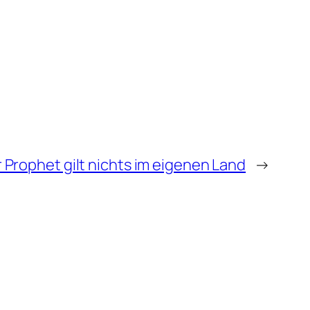
 Prophet gilt nichts im eigenen Land
→