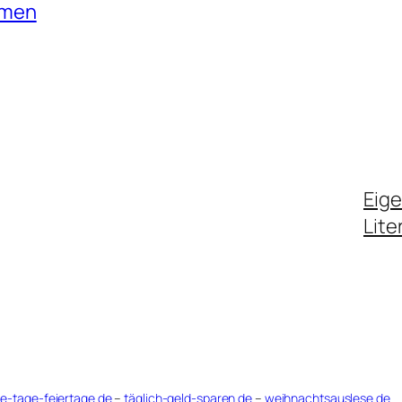
mmen
Eig
Lite
le-tage-feiertage.de
–
täglich-geld-sparen.de
–
weihnachtsauslese.de