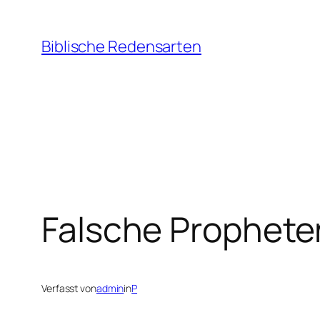
Zum
Inhalt
Biblische Redensarten
springen
Falsche Prophete
Verfasst von
admin
in
P