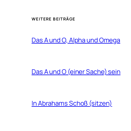
WEITERE BEITRÄGE
Das A und O, Alpha und Omega
Das A und O (einer Sache) sein
In Abrahams Schoß (sitzen)