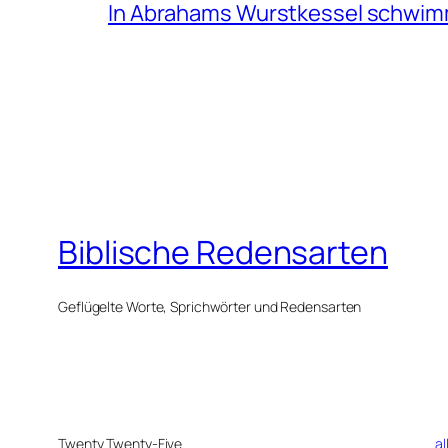
In Abrahams Wurstkessel schwi
Biblische Redensarten
Geflügelte Worte, Sprichwörter und Redensarten
Twenty Twenty-Five
al